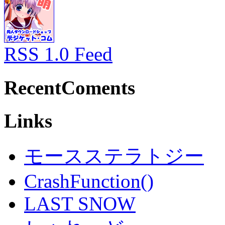
RSS 1.0 Feed
RecentComents
Links
モースステラトジー
CrashFunction()
LAST SNOW