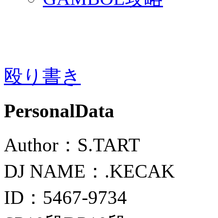
殴り書き
PersonalData
Author：S.TART
DJ NAME：.KECAK
ID：5467-9734