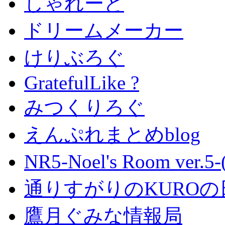
しゃれーど
ドリームメーカー
けりぶろぐ
GratefulLike ?
みつくりろぐ
えんぷれまとめblog
NR5-Noel's Room ver.
通りすがりのKUROの
鷹月ぐみな情報局