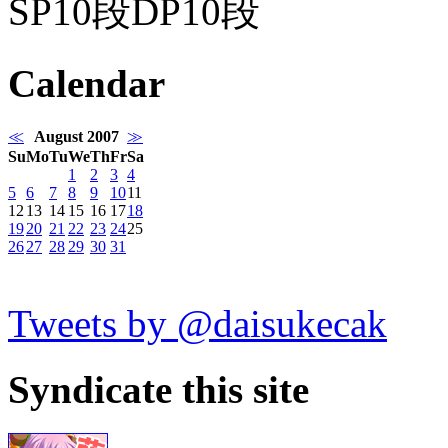
SP10段DP10段
Calendar
≪
August 2007
≫
Su
Mo
Tu
We
Th
Fr
Sa
1
2
3
4
5
6
7
8
9
10
11
12
13
14
15
16
17
18
19
20
21
22
23
24
25
26
27
28
29
30
31
Tweets by @daisukecak
Syndicate this site