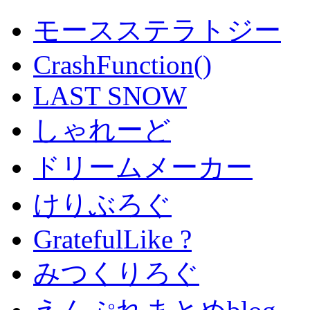
モースステラトジー
CrashFunction()
LAST SNOW
しゃれーど
ドリームメーカー
けりぶろぐ
GratefulLike ?
みつくりろぐ