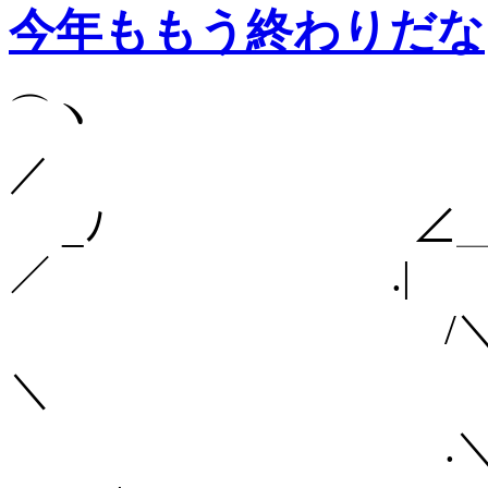
今年ももう終わりだな
⌒ヽ
／
_ﾉ ∠＿__＿
／ .|
/
＼ 
.＼