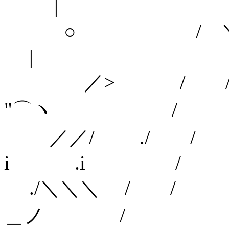
|
○ / 
|
／> / /
"⌒ヽ /
／／/ ./
i .i /
./＼＼＼ / 
＿ノ /