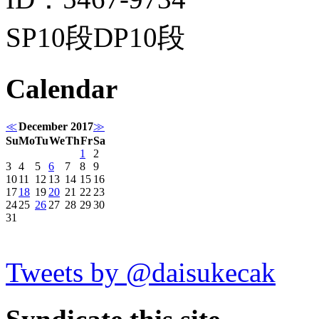
SP10段DP10段
Calendar
≪
December 2017
≫
Su
Mo
Tu
We
Th
Fr
Sa
1
2
3
4
5
6
7
8
9
10
11
12
13
14
15
16
17
18
19
20
21
22
23
24
25
26
27
28
29
30
31
Tweets by @daisukecak