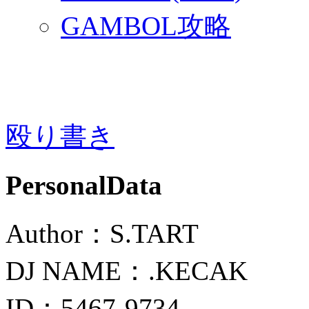
GAMBOL攻略
殴り書き
PersonalData
Author：S.TART
DJ NAME：.KECAK
ID：5467-9734