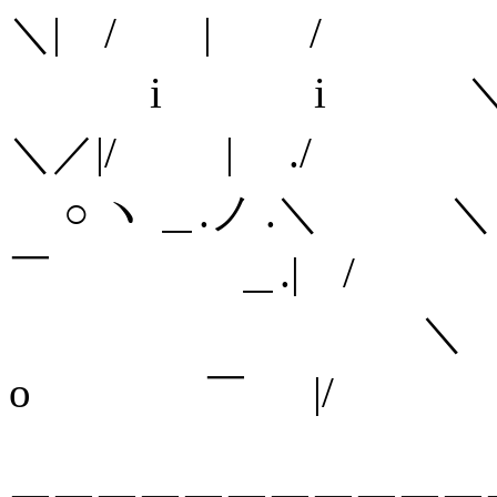
＼| / | /
i i ＼
＼／|/ | ./
○ ヽ ＿.ノ .＼ ＼＼ 
￣ ＿.| /
＼ ＼＼_,. - 
o ￣ |/
＼ ＼＼ '