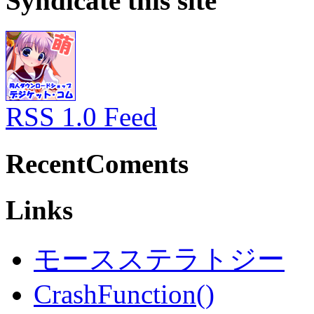
Syndicate this site
RSS 1.0 Feed
RecentComents
Links
モースステラトジー
CrashFunction()