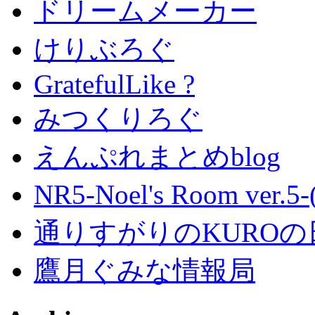
ドリームメーカー
けりぶろぐ
GratefulLike ?
みつくりろぐ
えんぷれまとめblog
NR5-Noel's Room ver.
通りすがりのKUROの
鷹月ぐみな情報局