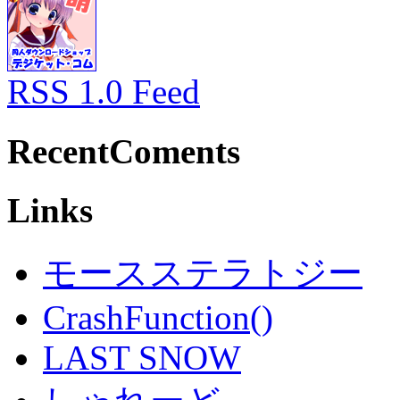
RSS 1.0 Feed
RecentComents
Links
モースステラトジー
CrashFunction()
LAST SNOW