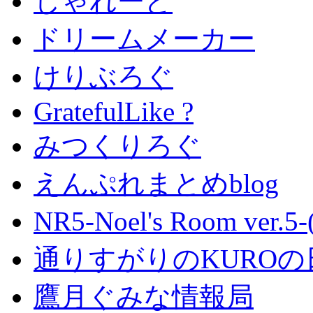
しゃれーど
ドリームメーカー
けりぶろぐ
GratefulLike ?
みつくりろぐ
えんぷれまとめblog
NR5-Noel's Room ver.
通りすがりのKUROの
鷹月ぐみな情報局