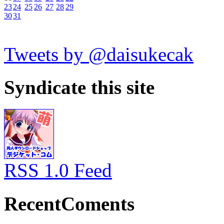
23
24
25
26
27
28
29
30
31
Tweets by @daisukecak
Syndicate this site
RSS 1.0 Feed
RecentComents