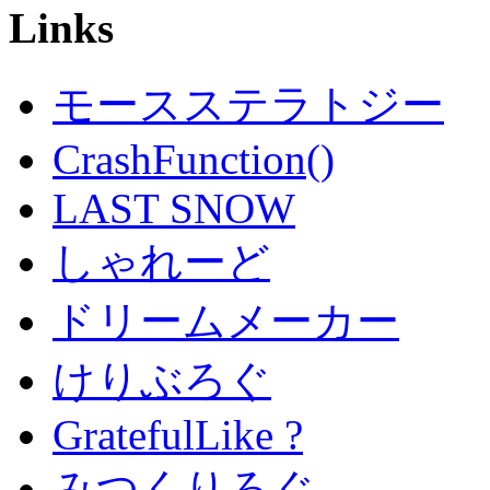
Links
モースステラトジー
CrashFunction()
LAST SNOW
しゃれーど
ドリームメーカー
けりぶろぐ
GratefulLike ?
みつくりろぐ