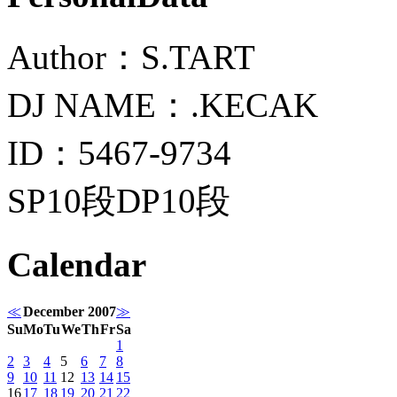
Author：S.TART
DJ NAME：.KECAK
ID：5467-9734
SP10段DP10段
Calendar
≪
December 2007
≫
Su
Mo
Tu
We
Th
Fr
Sa
1
2
3
4
5
6
7
8
9
10
11
12
13
14
15
16
17
18
19
20
21
22