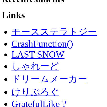
Links
モースステラトジー
CrashFunction()
LAST SNOW
しゃれーど
ドリームメーカー
けりぶろぐ
GratefulLike ?