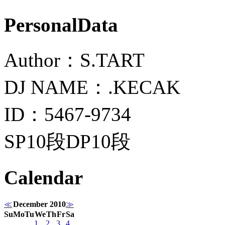
PersonalData
Author：S.TART
DJ NAME：.KECAK
ID：5467-9734
SP10段DP10段
Calendar
≪
December 2010
≫
Su
Mo
Tu
We
Th
Fr
Sa
1
2
3
4