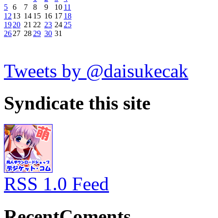
5
6
7
8
9
10
11
12
13
14
15
16
17
18
19
20
21
22
23
24
25
26
27
28
29
30
31
Tweets by @daisukecak
Syndicate this site
RSS 1.0 Feed
RecentComents