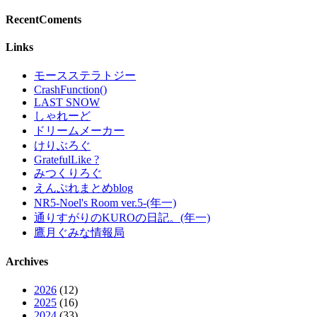
RecentComents
Links
モースステラトジー
CrashFunction()
LAST SNOW
しゃれーど
ドリームメーカー
けりぶろぐ
GratefulLike ?
みつくりろぐ
えんぷれまとめblog
NR5-Noel's Room ver.5-(年一)
通りすがりのKUROの日記。(年一)
鷹月ぐみな情報局
Archives
2026
(12)
2025
(16)
2024
(33)