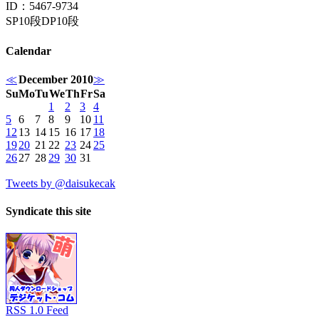
ID：5467-9734
SP10段DP10段
Calendar
≪
December 2010
≫
Su
Mo
Tu
We
Th
Fr
Sa
1
2
3
4
5
6
7
8
9
10
11
12
13
14
15
16
17
18
19
20
21
22
23
24
25
26
27
28
29
30
31
Tweets by @daisukecak
Syndicate this site
RSS 1.0 Feed