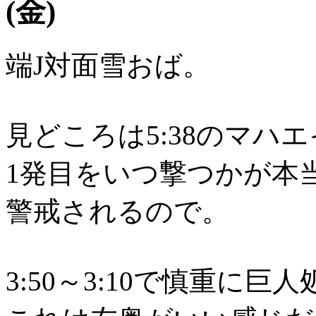
(金)
端J対面雪おば。
見どころは5:38のマハ
1発目をいつ撃つかが本
警戒されるので。
3:50～3:10で慎重に巨