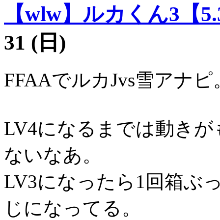
【wlw】ルカくん3【5.
31 (日)
FFAAでルカJvs雪アナピ
LV4になるまでは動き
ないなあ。
LV3になったら1回箱
じになってる。