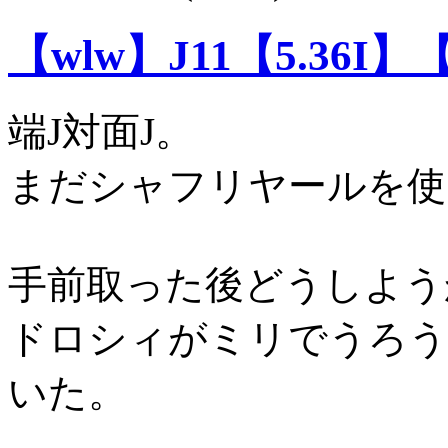
【wlw】J11【5.36I】
端J対面J。
まだシャフリヤールを使
手前取った後どうしよう
ドロシィがミリでうろう
いた。