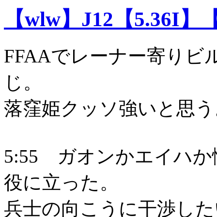
【wlw】J12【5.36I】
FFAAでレーナー寄りビ
じ。
落窪姫クッソ強いと思う
5:55 ガオンかエイハ
役に立った。
兵士の向こうに干渉した