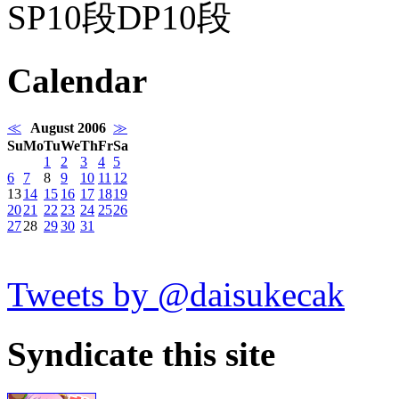
SP10段DP10段
Calendar
≪
August 2006
≫
Su
Mo
Tu
We
Th
Fr
Sa
1
2
3
4
5
6
7
8
9
10
11
12
13
14
15
16
17
18
19
20
21
22
23
24
25
26
27
28
29
30
31
Tweets by @daisukecak
Syndicate this site