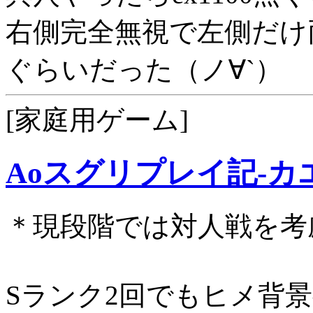
右側完全無視で左側だけ両
ぐらいだった（ノ∀`）
[家庭用ゲーム]
Aoスグリプレイ記-カ
＊現段階では対人戦を考
Sランク2回でもヒメ背