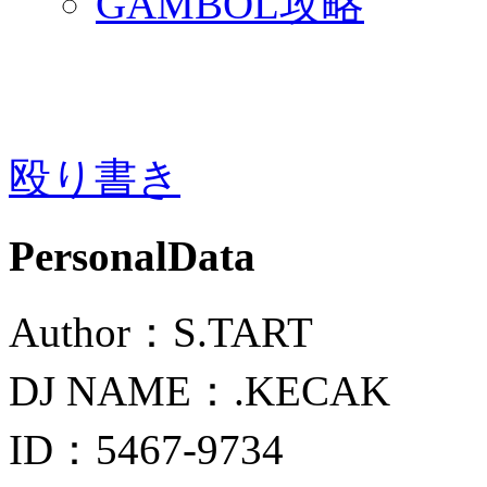
GAMBOL攻略
殴り書き
PersonalData
Author：S.TART
DJ NAME：.KECAK
ID：5467-9734