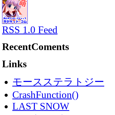
RSS 1.0 Feed
RecentComents
Links
モースステラトジー
CrashFunction()
LAST SNOW