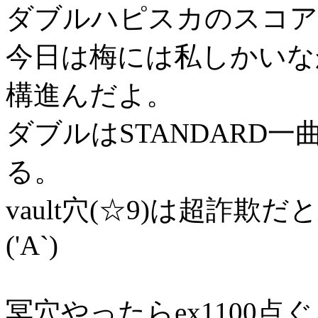
ダブルハピスカのスコア
今日は梅には私しかいな
構進んだよ。
ダブルはSTANDARD
る。
vault穴(☆9)は超詐
('A`)
冥穴やったらex1100点