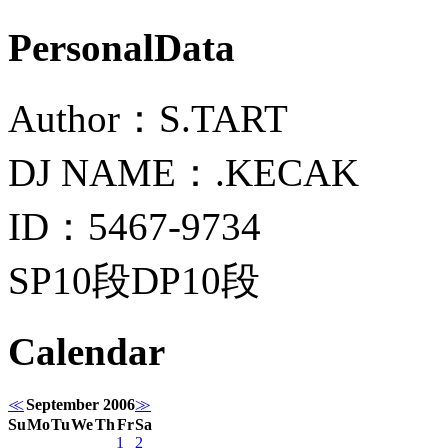
PersonalData
Author：S.TART
DJ NAME：.KECAK
ID：5467-9734
SP10段DP10段
Calendar
≪
September 2006
≫
Su
Mo
Tu
We
Th
Fr
Sa
1
2