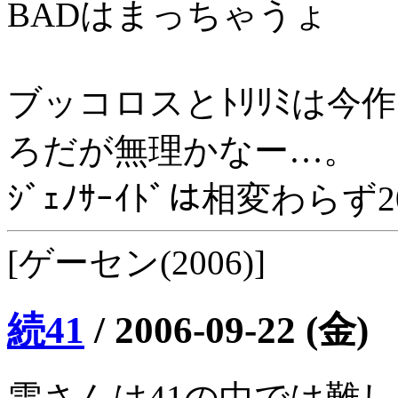
BADはまっちゃうょ
ブッコロスとﾄﾘﾘﾐは今
ろだが無理かなー…。
ｼﾞｪﾉｻｰｲﾄﾞは相変わら
[ゲーセン(2006)]
続41
/
2006-09-22 (金)
雫さんは41の中では難