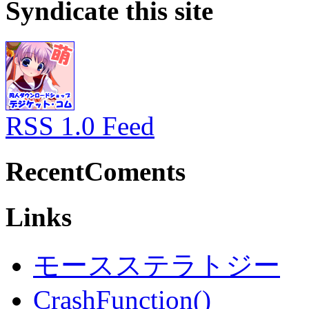
Syndicate this site
RSS 1.0 Feed
RecentComents
Links
モースステラトジー
CrashFunction()