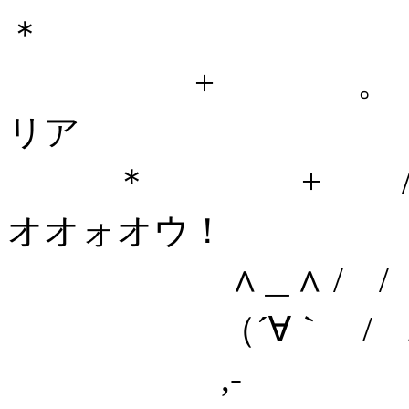
＊
+ 。 | | GE
リア
＊ + / /
オオォオウ！
∧＿∧ / /
（´∀｀ /
,- 