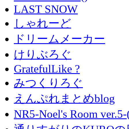
LAST SNOW
しゃれーど
ドリームメーカー
けりぶろぐ
GratefulLike ?
みつくりろぐ
えんぷれまとめblog
NR5-Noel's Room ver.