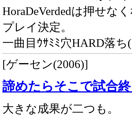
HoraDeVerdedは
プレイ決定。
一曲目ｳｻﾐﾐ穴HARD落ち('
[ゲーセン(2006)]
諦めたらそこで試合終
大きな成果が二つも。