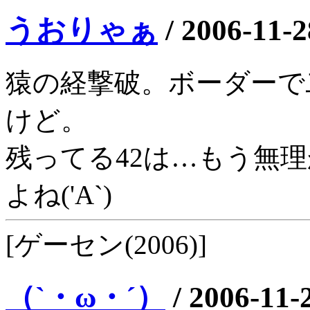
うおりゃぁ
/
2006-11-2
猿の経撃破。ボーダーで
けど。
残ってる42は…もう無
よね('A`)
[ゲーセン(2006)]
（`・ω・´）
/
2006-11-