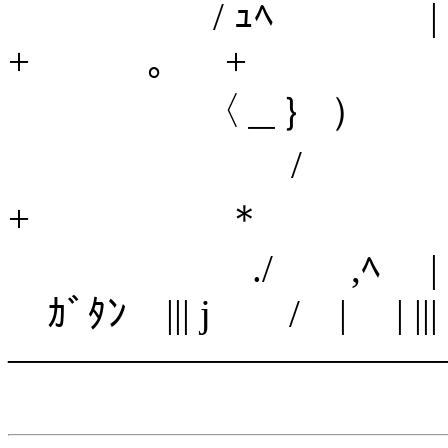
/ ｭﾍ 
+ 。 +
〈＿｝ ） 
/ ! 
+ ＊
./ ,ﾍ |
ｶﾞﾀﾝ ||| j / | | |||
―――――――――――