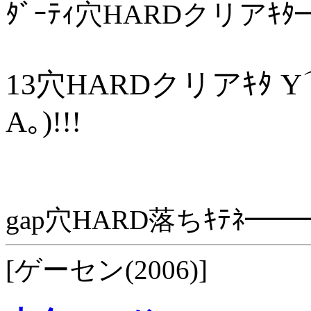
ﾀﾞｰﾃｨ穴HARDクリアｷﾀ
13穴HARDクリアｷﾀ 
A｡)!!!
gap穴HARD落ちｷﾃﾈ━━
[ゲーセン(2006)]