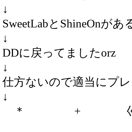
↓
SweetLabとShineO
↓
DDに戻ってましたorz
↓
仕方ないので適当にプレ
↓
＊ + 巛 
〒 !