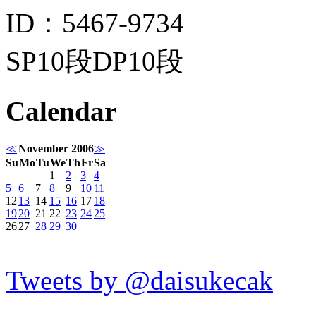
ID：5467-9734
SP10段DP10段
Calendar
≪
November 2006
≫
Su
Mo
Tu
We
Th
Fr
Sa
1
2
3
4
5
6
7
8
9
10
11
12
13
14
15
16
17
18
19
20
21
22
23
24
25
26
27
28
29
30
Tweets by @daisukecak