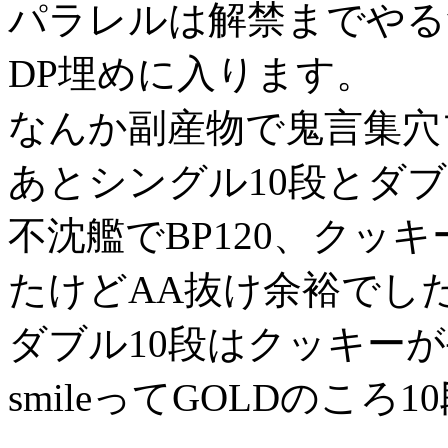
パラレルは解禁までやる
DP埋めに入ります。
なんか副産物で鬼言集穴
あとシングル10段とダ
不沈艦でBP120、クッキ
たけどAA抜け余裕でし
ダブル10段はクッキー
smileってGOLDのころ1