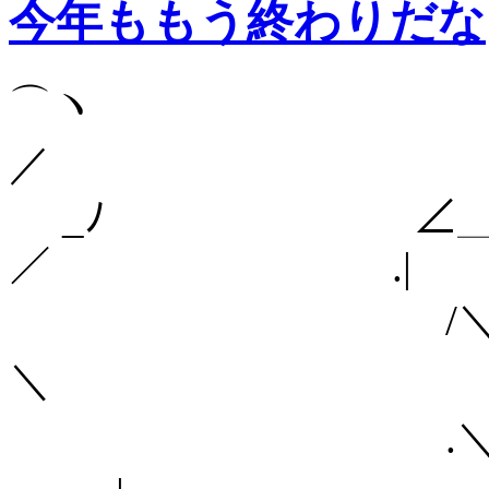
今年ももう終わりだな
⌒ヽ
／
_ﾉ ∠＿__＿
／ .|
/
＼ 
.＼