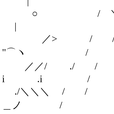
|
○ / 
|
／> / /
"⌒ヽ /
／／/ ./
i .i /
./＼＼＼ / 
＿ノ /