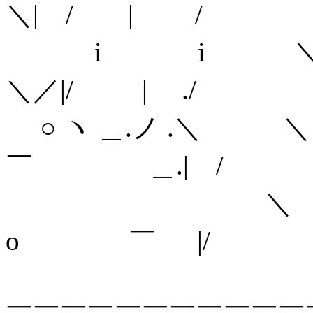
＼| / | /
i i ＼
＼／|/ | ./
○ ヽ ＿.ノ .＼ ＼＼ 
￣ ＿.| /
＼ ＼＼_,. - 
o ￣ |/
＼ ＼＼ '