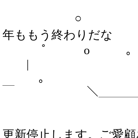
￣￣￣￣￣￣￣￣￣￣￣
○ ＼ ＼＼
年ももう終わりだな
ﾟ o ｡
|
｡ 
￣ ＼＿＿＿＿＿
更新停止します。ご愛顧