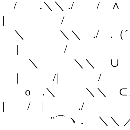
/ .＼＼ ./ 
| /
＼ ＼＼ ./ .（
| /
＼ ＼＼ ∪ ノ
| /| /
o .＼ ＼＼
| / | ./
"⌒ヽ . 