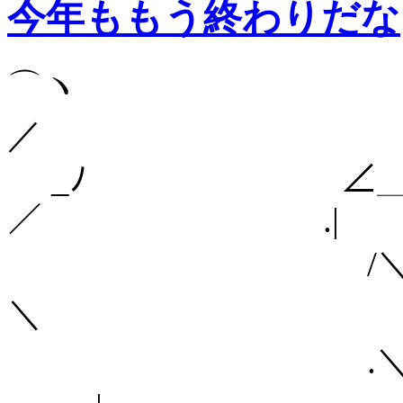
今年ももう終わりだな
⌒ヽ
／
_ﾉ ∠＿__＿
／ .|
/
＼ 
.＼