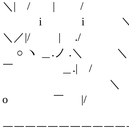
＼| / | /
i i ＼
＼／|/ | ./
○ ヽ ＿.ノ .＼ ＼＼ 
￣ ＿.| /
＼ ＼＼_,. - 
o ￣ |/
＼ ＼＼ '