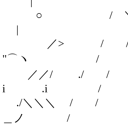
|
○ / 
|
／> / /
"⌒ヽ /
／／/ ./
i .i /
./＼＼＼ / 
＿ノ /