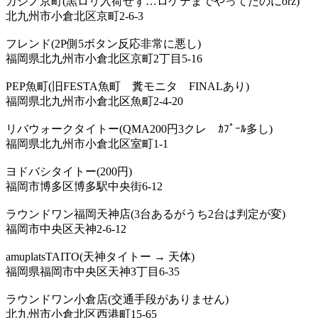
カジノ京町(黒ロリ入荷せず…ロケテまでやってたのにorz)
北九州市小倉北区京町2-6-3
フレンド(2P側5ボタン反応非常に悪し)
福岡県北九州市小倉北区京町2丁目5-16
PEP魚町(旧FESTA魚町 糞モニタ FINALあり)
福岡県北九州市小倉北区魚町2-4-20
リバウォークタイトー(QMA200円3クレ ｶﾌﾟｰﾙ多し)
福岡県北九州市小倉北区室町1-1
ヨドバシタイトー(200円)
福岡市博多区博多駅中央街6-12
ラウンドワン福岡天神店(3台あるがうち2台は判定が変)
福岡市中央区天神2-6-12
amuplatsTAITO(天神タイトー → 天体)
福岡県福岡市中央区天神3丁目6-35
ラウンドワン小倉店(交通手段がありません)
北九州市小倉北区西港町15-65