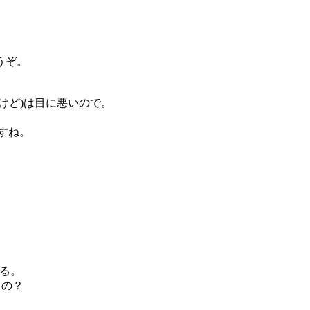
うぞ。
けど)は目に悪いので。
ますね。
やる。
るの？