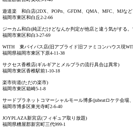
遊道楽 和白店(2DX、POPn、GFDM、QMA、MFC、MJな
福岡市東区和白丘2-2-66
ジーカム和白(純正だけどなんか判定が他店と違う気がする。
福岡市東区和白3-27-69
WITH 東バイパス店(旧アプライド旧ファミコンハウス現WIT
福岡県福岡市東区下原4-11-38
サクセス香椎店(ギルギアとメルブラの流行具合は異常)
福岡市東区香椎駅前1-10-18
楽市街道(ただの楽市)
福岡市東区箱崎5-1-8
サードプラネットコマーシャルモール博多(jubeatロケテ会場
福岡市博多区東光寺町2-6-40
JOYPLAZA新宮店(フィギュア取り放題)
福岡県糟屋郡新宮町三代999-1