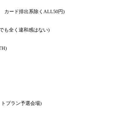
ど カード排出系除くALL50円)
でも全く違和感はない)
H)
、トプラン予選会場)