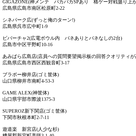
GIGAZONE(神メンテ パカパカSPあり 格ゲー対戦盛り上
広島県広島市南区松原町2-22
シネパーク広(ずっと俺のターン!)
広島県呉市広中町1-9
ビバーチャ2(広電ボウル内 バネありとバネなしの2台)
広島市中区平野町10-16
あみぱら広島店(店員への質問要望掲示板の回答クオリティが
広島県広島市西区西観音町3-17
ブラボー柳井店(ゴミ筐体)
山口県柳井市南町4-53-3
GAME ALEX(神筐体)
山口県宇部市際波1375-3
SUPEROZ新下関店(ゴミ筐体)
下関市秋根本町2-7-11
遊道楽 新宮店(人少な杉)
糟屋郡新宮町美咲3-1-40