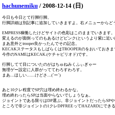
hachunemiku
/
2008-12-14 (日)
今日も今日とて行脚行脚。
行脚詳細は別記事に追加していきますよ。右メニューからど
EMPRESS稼働したけどサイトの色彩はこのままでいきます。
変えるのが面倒ってのもあるけどピンク(というより紫に近い
まあ意外とtrooper良かったんでその記念。
KECAKステータスもしばらくはTROOPERのをおいておき
今作のNAMEはKECAK.(ケチャピリオド)です。
行脚してて目についたのがはちゅねみくふぃぎゃー
無理ゲー設定に人群がっててわろすわろす。
まあ…ほしい……けどさ…(´ー`)
あと10クレ程度でSP穴は埋め終わるかな。
埋め終わったらSPは当面やらないでしょうなぁ。
ジョイントである限りはDP選ぶ。非ジョイントだったらSP
ところで非ジョイントの1クレDPFREEってHAZARDにでき