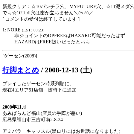
新規クリア：☆10パンチラ穴、MYFUTURE穴、☆11泥メダ
でも☆10Turii穴は歯が立ちません＼(^o^)／
[ コメントの受付は終了しています ]
1: NORE
(12/15 00:23)
非ジョイントのDPFREEはHAZARD可能だったはず
HAZARDはFREE扱いだったとおも
[ゲーセン(2008)]
行脚まとめ
/
2008-12-13 (土)
プレイしたゲーセン時系列順に。
現在4エリア51店舗 随時下に追加
2008年11月
あみぱらんど福山(店員の手際が悪い)
広島県福山市三吉町南2-8-24
アミパラ キャッスル(黒ロリにはお世話になりました)