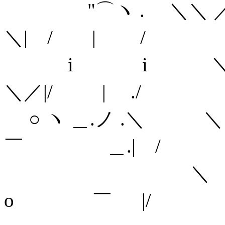
"⌒ヽ . 
＼| / | /
i i ＼
＼／|/ | ./
○ ヽ ＿.ノ .＼ ＼＼ 
￣ ＿.| /
＼ ＼＼_,. - 
o ￣ |/