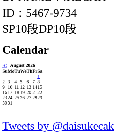
ID：5467-9734
SP10段DP10段
Calendar
≪
August 2026
Su
Mo
Tu
We
Th
Fr
Sa
1
2
3
4
5
6
7
8
9
10
11
12
13
14
15
16
17
18
19
20
21
22
23
24
25
26
27
28
29
30
31
Tweets by @daisukecak