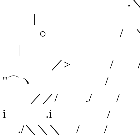
.＼
|
○ / 
|
／> / /
"⌒ヽ /
／／/ ./
i .i /
./＼＼＼ / 