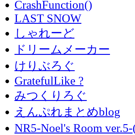
CrashFunction()
LAST SNOW
しゃれーど
ドリームメーカー
けりぶろぐ
GratefulLike ?
みつくりろぐ
えんぷれまとめblog
NR5-Noel's Room ver.