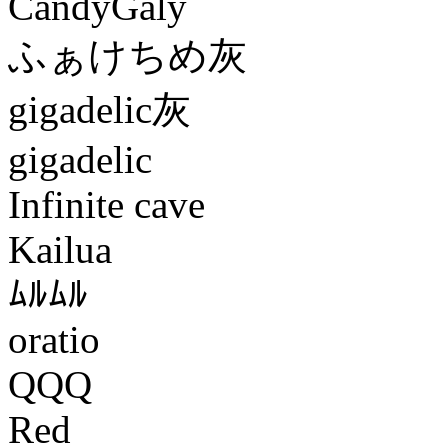
CandyGaly
ふぁけちめ灰
gigadelic灰
gigadelic
Infinite cave
Kailua
ﾑﾙﾑﾙ
oratio
QQQ
Red