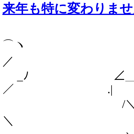
来年も特に変わりませ
⌒ヽ
／
_ﾉ ∠＿__＿
／ .|
/
＼ 