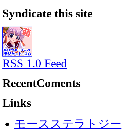
Syndicate this site
RSS 1.0 Feed
RecentComents
Links
モースステラトジー