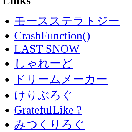
Links
モースステラトジー
CrashFunction()
LAST SNOW
しゃれーど
ドリームメーカー
けりぶろぐ
GratefulLike ?
みつくりろぐ