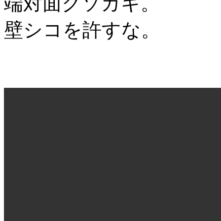
端対面クソガキ。
壁シコを許すな。