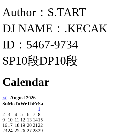
Author：S.TART
DJ NAME：.KECAK
ID：5467-9734
SP10段DP10段
Calendar
≪
August 2026
Su
Mo
Tu
We
Th
Fr
Sa
1
2
3
4
5
6
7
8
9
10
11
12
13
14
15
16
17
18
19
20
21
22
23
24
25
26
27
28
29