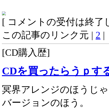
[ コメントの受付は終了し
この記事のリンク元 |
2
|
[CD購入歴]
CDを買ったらうｐす
冥界アレンジのほうじゃ
バージョンのほう。