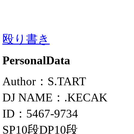
殴り書き
PersonalData
Author：S.TART
DJ NAME：.KECAK
ID：5467-9734
SP10段DP10段