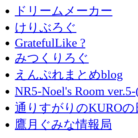
ドリームメーカー
けりぶろぐ
GratefulLike ?
みつくりろぐ
えんぷれまとめblog
NR5-Noel's Room ver.
通りすがりのKUROの
鷹月ぐみな情報局