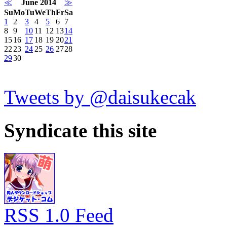
≪
June 2014
≫
Su
Mo
Tu
We
Th
Fr
Sa
1
2
3
4
5
6
7
8
9
10
11
12
13
14
15
16
17
18
19
20
21
22
23
24
25
26
27
28
29
30
Tweets by @daisukecak
Syndicate this site
RSS 1.0 Feed