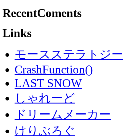
RecentComents
Links
モースステラトジー
CrashFunction()
LAST SNOW
しゃれーど
ドリームメーカー
けりぶろぐ