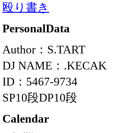
殴り書き
PersonalData
Author：S.TART
DJ NAME：.KECAK
ID：5467-9734
SP10段DP10段
Calendar