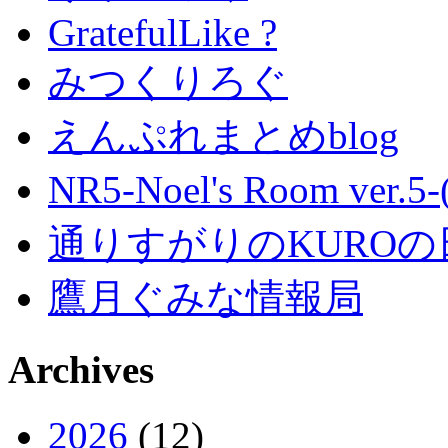
GratefulLike ?
みつくりろぐ
えんぷれまとめblog
NR5-Noel's Room ver.
通りすがりのKUROの
鷹月ぐみな情報局
Archives
2026
(12)