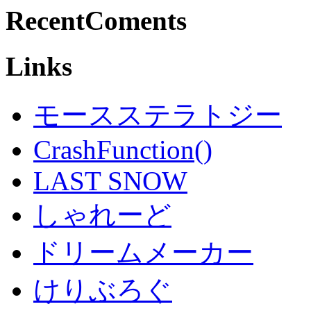
RecentComents
Links
モースステラトジー
CrashFunction()
LAST SNOW
しゃれーど
ドリームメーカー
けりぶろぐ