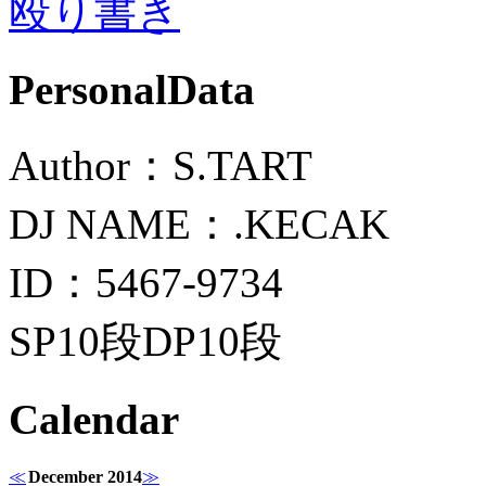
殴り書き
PersonalData
Author：S.TART
DJ NAME：.KECAK
ID：5467-9734
SP10段DP10段
Calendar
≪
December 2014
≫