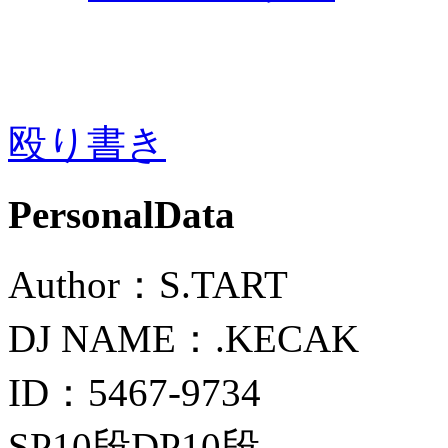
殴り書き
PersonalData
Author：S.TART
DJ NAME：.KECAK
ID：5467-9734
SP10段DP10段