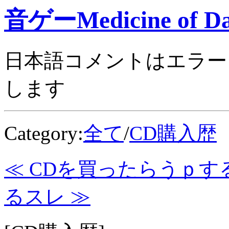
音ゲーMedicine of Da
日本語コメントはエラー
します
Category:
全て
/
CD購入歴
≪ CDを買ったらうｐす
るスレ ≫