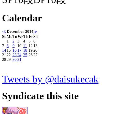
Calendar
≪
December 2014
≫
Su
Mo
Tu
We
Th
Fr
Sa
1
2
3
4
5
6
7
8
9
10
11
12
13
14
15
16
17
18
19
20
21
22
23
24
25
26
27
28
29
30
31
Tweets by @daisukecak
Syndicate this site