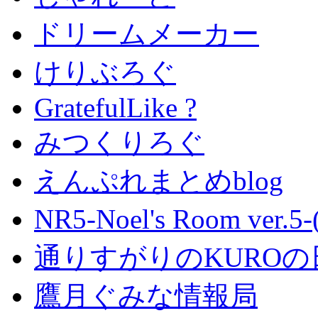
ドリームメーカー
けりぶろぐ
GratefulLike ?
みつくりろぐ
えんぷれまとめblog
NR5-Noel's Room ver.
通りすがりのKUROの
鷹月ぐみな情報局