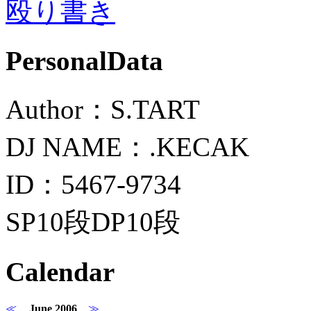
殴り書き
PersonalData
Author：S.TART
DJ NAME：.KECAK
ID：5467-9734
SP10段DP10段
Calendar
≪
June 2006
≫