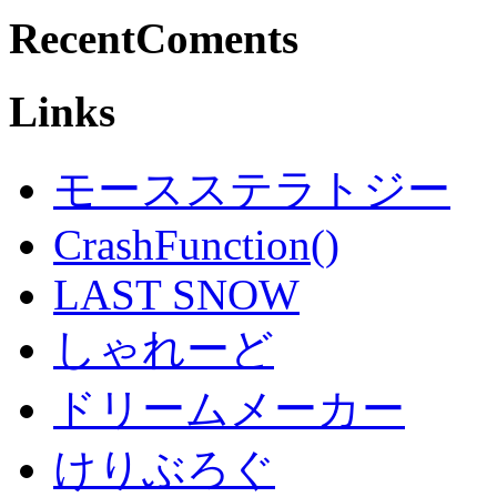
RecentComents
Links
モースステラトジー
CrashFunction()
LAST SNOW
しゃれーど
ドリームメーカー
けりぶろぐ