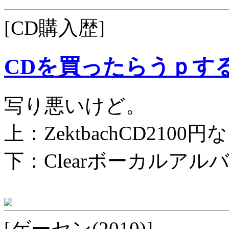
[CD購入歴]
CDを買ったらうｐす
写り悪いけど。
上：ZektbachCD2100円
下：Clearボーカルアルバ
[ゲーセン(2010)]