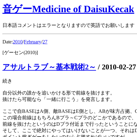
音ゲーMedicine of DaisuKecak
日本語コメントはエラーとなりますので英語でお願いします
Date:
2010
/
February
/
27
[ゲーセン(2010)]
アサルトラブ～基本戦術2～
/
2010-02-27
続き
自分以外の誰かを追いかける形で前線を抜けます。
抜けたら可能なら「一緒に行こう」を発言します。
ここで自BASEはA側、敵BASEはE側とし、ABが味方占拠
この場合前線はもちろんBプラ～Cプラのどこかであるので、
前線を抜けたというのはDプラ付近まで行ったということに
そして、ここで絶対にやってはいけないことが一つ、それは
ポイント稼ぎゲーをしたいのなら占拠すればいいですが、