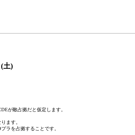
 (土)
、CDEが敵占拠だと仮定します。
なります。
Dプラを占拠することです。