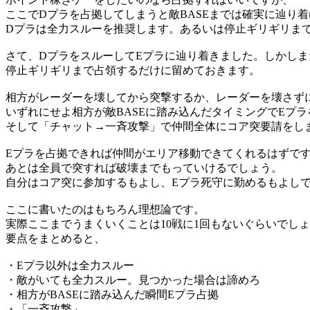
ここでDプラを占拠してしまうと敵BASEまでは確実に辿り
Dプラは全力スルーを推奨します。あるいは停止ギリギリま
さて、DプラをスルーしてEプラに辿り着きました。しかし
停止ギリギリまで占領するだけに留めておきます。
相方がレーダーを壊してから突撃するか、レーダーを壊さず
いずれにせよ相方が敵BASEに踏み込んだタイミングでEプ
そして「チャット→一斉攻撃」で仲間全体にコア突要請をし
Eプラを占拠できれば仲間がエリア移動できてくれるはずで
あとは全員で突すれば破壊までもっていけるでしょう。
自分はコア突に参加するもよし、Eプラ死守に勤めるもよし
ここに書いたのはもちろん理想論です。
実際ここまでうまくいくことは10戦に1回もないぐらいでし
要点をまとめると、
・Eプラ以外は全力スルー
・敵がいても全力スルー。見つかった場合は諦めろ
・相方がBASEに踏み込んだ瞬間Eプラ占拠
・「一斉攻撃」