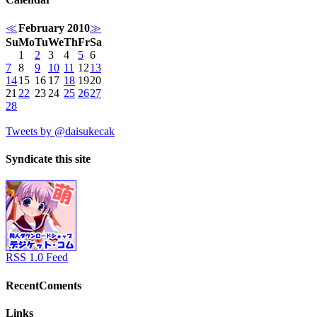
≪
February 2010
≫
Su
Mo
Tu
We
Th
Fr
Sa
1
2
3
4
5
6
7
8
9
10
11
12
13
14
15
16
17
18
19
20
21
22
23
24
25
26
27
28
Tweets by @daisukecak
Syndicate this site
RSS 1.0 Feed
RecentComents
Links