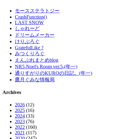
モースステラトジー
CrashFunction()
LAST SNOW
しゃれーど
ドリームメーカー
けりぶろぐ
GratefulLike ?
みつくりろぐ
えんぷれまとめblog
NR5-Noel's Room ver.5-(年一)
通りすがりのKUROの日記。(年一)
鷹月ぐみな情報局
Archives
2026
(12)
2025
(16)
2024
(33)
2023
(76)
2022
(160)
2021
(117)
2020
(247)