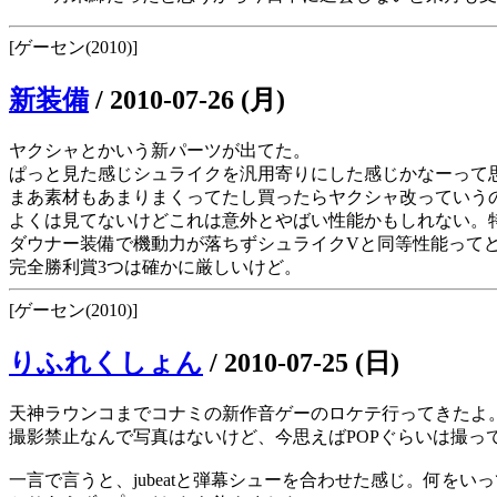
[ゲーセン(2010)]
新装備
/
2010-07-26 (月)
ヤクシャとかいう新パーツが出てた。
ぱっと見た感じシュライクを汎用寄りにした感じかなーって
まあ素材もあまりまくってたし買ったらヤクシャ改っていう
よくは見てないけどこれは意外とやばい性能かもしれない。
ダウナー装備で機動力が落ちずシュライクVと同等性能って
完全勝利賞3つは確かに厳しいけど。
[ゲーセン(2010)]
りふれくしょん
/
2010-07-25 (日)
天神ラウンコまでコナミの新作音ゲーのロケテ行ってきたよ
撮影禁止なんで写真はないけど、今思えばPOPぐらいは撮っ
一言で言うと、jubeatと弾幕シューを合わせた感じ。何をい