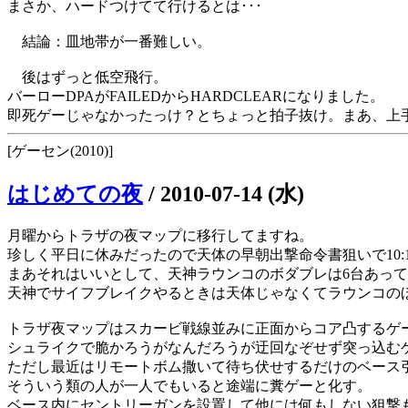
まさか、ハードつけてて行けるとは･･･
結論：皿地帯が一番難しい。
後はずっと低空飛行。
バーローDPAがFAILEDからHARDCLEARになりました。
即死ゲーじゃなかったっけ？とちょっと拍子抜け。まあ、上
[ゲーセン(2010)]
はじめての夜
/
2010-07-14 (水)
月曜からトラザの夜マップに移行してますね。
珍しく平日に休みだったので天体の早朝出撃命令書狙いで10:
まあそれはいいとして、天神ラウンコのボダブレは6台あって5
天神でサイフブレイクやるときは天体じゃなくてラウンコの
トラザ夜マップはスカービ戦線並みに正面からコア凸するゲ
シュライクで脆かろうがなんだろうが迂回なぞせず突っ込む
ただし最近はリモートボム撒いて待ち伏せするだけのベース
そういう類の人が一人でもいると途端に糞ゲーと化す。
ベース内にセントリーガンを設置して他には何もしない狙撃