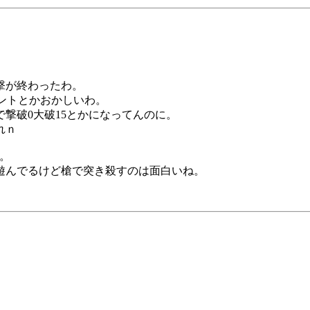
撃が終わったわ。
イントとかおかしいわ。
撃破0大破15とかになってんのに。
れｎ
。
遊んでるけど槍で突き殺すのは面白いね。