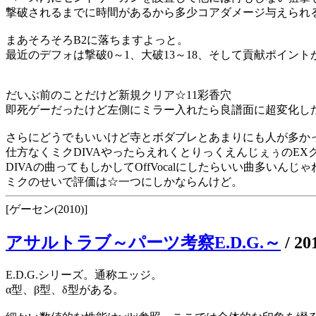
撃破されるまでに時間があるから多少コアダメージ与えられ
まあそろそろB2に落ちますよっと。
最近のデフォは撃破0～1、大破13～18、そして貢献ポイント
だいぶ前のことだけど新規クリア☆11彩香穴
即死ゲーだったけど左側にミラー入れたら良譜面に超変化し
さらにどうでもいいけど寺とボダブレとあまりにも人が多か
仕方なくミクDIVAやったらえれくとりっくえんじぇぅのEX
DIVAの曲ってもしかしてOffVocalにしたらいい曲多いんじゃ
ミクのせいで評価は☆一つにしかならんけど。
[ゲーセン(2010)]
アサルトラブ～パーツ考察E.D.G.～
/
20
E.D.G.シリーズ。通称エッジ。
α型、β型、δ型がある。