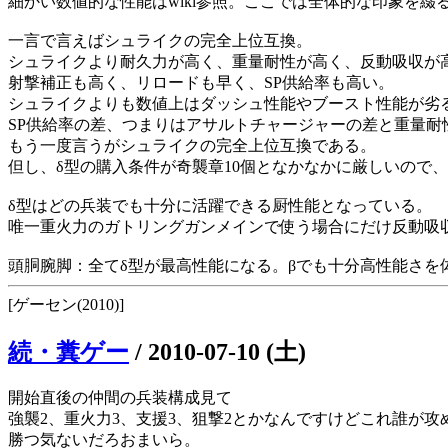
細かい数値的な性能はwiki参照。ここでは全体的な印象を綴
一言で言えばシュライクの完全上位互換。
シュライクより耐久力が高く、重量耐性が高く、反動吸収が
射撃補正も高く、リロードも早く、SP供給率も高い。
シュライクよりも数値上はダッシュ性能やブースト性能が劣
SP供給率の差、つまりはアサルトチャージャーの差と重量耐
もう一度言うがシュライクの完全上位互換である。
但し、δ型の購入条件が奇襲章10個となかなかに厳しいので
δ型はどの兵装でも十分に活躍できる厨性能となっている。
唯一重火力のガトリングガンメインで使う場合にだけ反動吸
頭胴腕脚：全てδ型が最高性能になる。βでも十分高性能さを
[ゲーセン(2010)]
続・糞ゲー
/
2010-07-10 (土)
開始直後の仲間の兵装構成見て
強襲2、重火力3、支援3、狙撃2とかなんですけどこれ誰が攻
勝つ気ないだろおまいら。