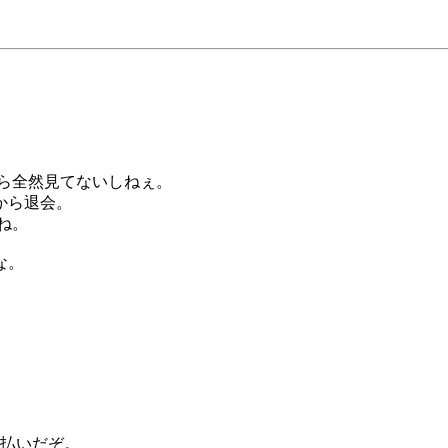
てから全然見てないしねぇ。
から退会。
ね。
な。
。
払いだぞ。