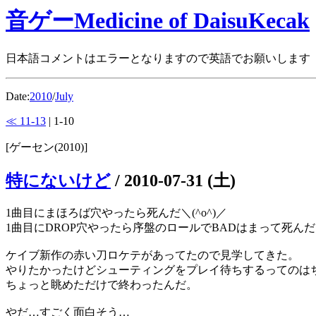
音ゲーMedicine of DaisuKecak
日本語コメントはエラーとなりますので英語でお願いします
Date:
2010
/
July
≪ 11-13
| 1-10
[ゲーセン(2010)]
特にないけど
/
2010-07-31 (土)
1曲目にまほろば穴やったら死んだ＼(^o^)／
1曲目にDROP穴やったら序盤のロールでBADはまって死んだ＼(
ケイブ新作の赤い刀ロケテがあってたので見学してきた。
やりたかったけどシューティングをプレイ待ちするってのは
ちょっと眺めただけで終わったんだ。
やだ…すごく面白そう…