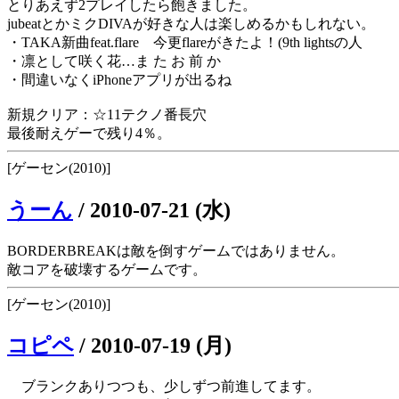
とりあえず2プレイしたら飽きました。
jubeatとかミクDIVAが好きな人は楽しめるかもしれない。
・TAKA新曲feat.flare 今更flareがきたよ！(9th lightsの人
・凛として咲く花…ま た お 前 か
・間違いなくiPhoneアプリが出るね
新規クリア：☆11テクノ番長穴
最後耐えゲーで残り4％。
[ゲーセン(2010)]
うーん
/
2010-07-21 (水)
BORDERBREAKは敵を倒すゲームではありません。
敵コアを破壊するゲームです。
[ゲーセン(2010)]
コピペ
/
2010-07-19 (月)
ブランクありつつも、少しずつ前進してます。