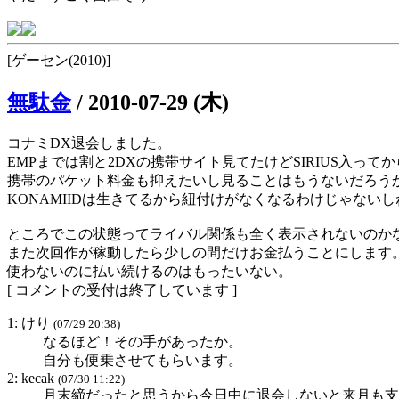
[ゲーセン(2010)]
無駄金
/
2010-07-29 (木)
コナミDX退会しました。
EMPまでは割と2DXの携帯サイト見てたけどSIRIUS入っ
携帯のパケット料金も抑えたいし見ることはもうないだろう
KONAMIIDは生きてるから紐付けがなくなるわけじゃないし
ところでこの状態ってライバル関係も全く表示されないのか
また次回作が稼動したら少しの間だけお金払うことにします
使わないのに払い続けるのはもったいない。
[ コメントの受付は終了しています ]
1: けり
(07/29 20:38)
なるほど！その手があったか。
自分も便乗させてもらいます。
2: kecak
(07/30 11:22)
月末締だったと思うから今日中に退会しないと来月も支