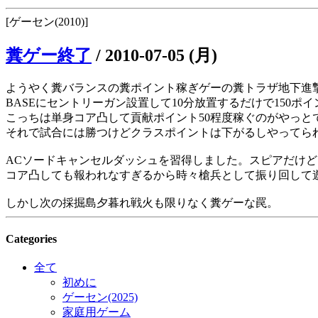
[ゲーセン(2010)]
糞ゲー終了
/
2010-07-05 (月)
ようやく糞バランスの糞ポイント稼ぎゲーの糞トラザ地下進
BASEにセントリーガン設置して10分放置するだけで150ポ
こっちは単身コア凸して貢献ポイント50程度稼ぐのがやっとで
それで試合には勝つけどクラスポイントは下がるしやってら
ACソードキャンセルダッシュを習得しました。スピアだけど
コア凸しても報われなすぎるから時々槍兵として振り回して
しかし次の採掘島夕暮れ戦火も限りなく糞ゲーな罠。
Categories
全て
初めに
ゲーセン(2025)
家庭用ゲーム