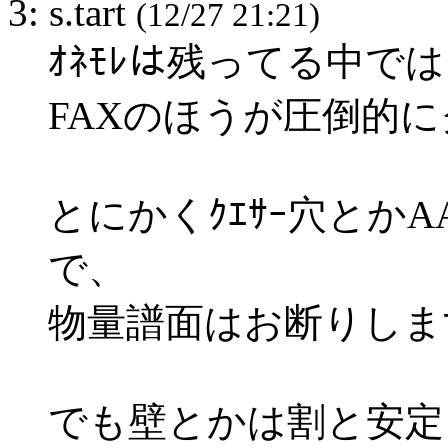
3: s.tart
(12/27 21:21)
ｵﾈﾓﾚは残ってる中
FAXのほうが圧倒的
とにかくｸｴｻｰ穴とか
で、
物量譜面はお断りします(
でも壁とかは割と安定