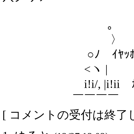
｡
〉
○ﾉ ｲﾔｯﾎｫ
<ヽ |
i!i/, |i!ii ｶ
￣￣￣￣
[ コメントの受付は終了し