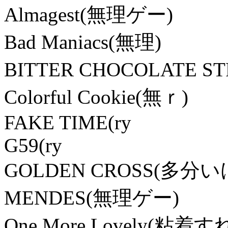
Almagest(無理ゲー)
Bad Maniacs(無理)
BITTER CHOCOLATE S
Colorful Cookie(無ｒ)
FAKE TIME(ry
G59(ry
GOLDEN CROSS(多分い
MENDES(無理ゲー)
One More Lovely