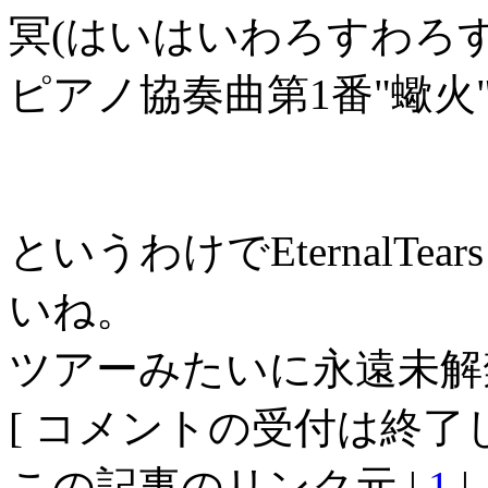
冥(はいはいわろすわろす
ピアノ協奏曲第1番"蠍火"
というわけでEternalTea
いね。
ツアーみたいに永遠未解
[ コメントの受付は終了し
この記事のリンク元 |
1
|