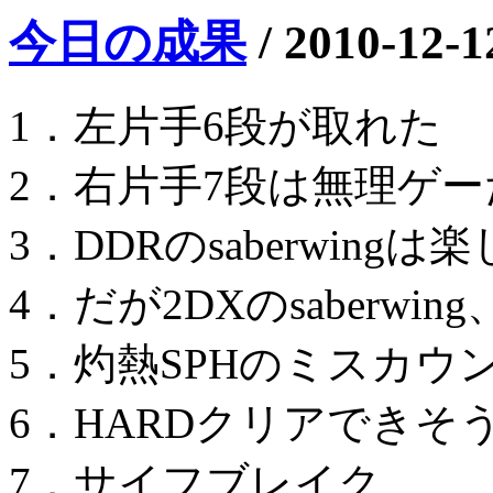
今日の成果
/
2010-12-1
1．左片手6段が取れた
2．右片手7段は無理ゲ
3．DDRのsaberwingは
4．だが2DXのsaberw
5．灼熱SPHのミスカウ
6．HARDクリアできそう
7．サイフブレイク