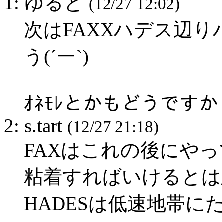
1: ゆると
(12/27 12:02)
次はFAXXハデス辺
う(´ー`)
ｵﾈﾓﾚとかもどうですか
2: s.tart
(12/27 21:18)
FAXはこれの後にや
粘着すればいけるとは
HADESは低速地帯