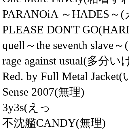
PARANOiA ～HADES～(
PLEASE DON'T GO(
quell～the seventh slave
rage against usual(多分
Red. by Full Metal Jack
Sense 2007(無理)
3y3s(えっ
不沈艦CANDY(無理)