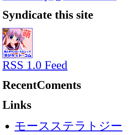
Syndicate this site
RSS 1.0 Feed
RecentComents
Links
モースステラトジー