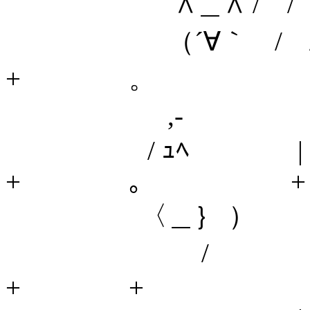
∧＿∧ / /
（´∀｀ 
+ 。
,- 
/ ｭﾍ 
+ 。 +
〈＿｝ ） 
/ !
+ +