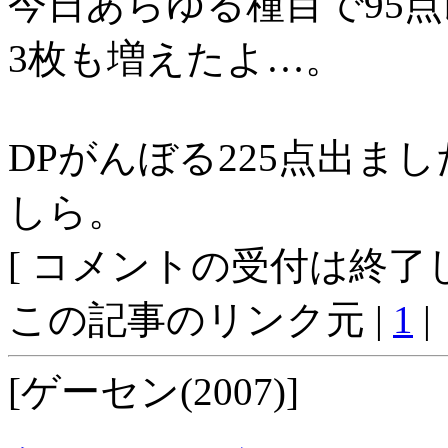
今日あらゆる種目で95
3枚も増えたよ…。
DPがんぼる225点出ま
しら。
[ コメントの受付は終了し
この記事のリンク元 |
1
|
[ゲーセン(2007)]