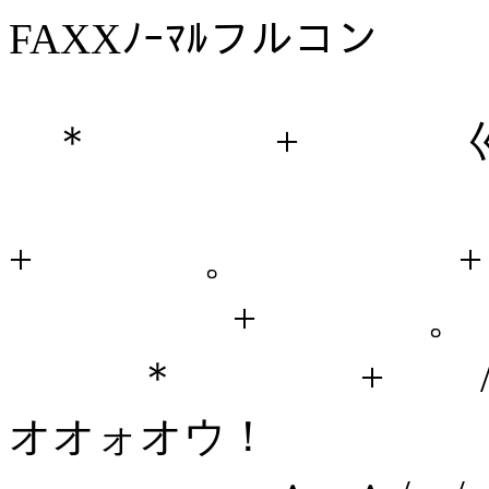
FAXXﾉｰﾏﾙフルコン
＊ + 巛 
〒
+ 。 
+ 。 |
＊ + / /
オオォオウ！