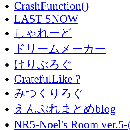
CrashFunction()
LAST SNOW
しゃれーど
ドリームメーカー
けりぶろぐ
GratefulLike ?
みつくりろぐ
えんぷれまとめblog
NR5-Noel's Room ver.