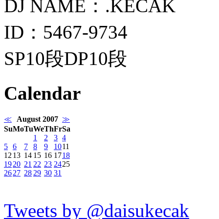
DJ NAME：.KECAK
ID：5467-9734
SP10段DP10段
Calendar
≪
August 2007
≫
Su
Mo
Tu
We
Th
Fr
Sa
1
2
3
4
5
6
7
8
9
10
11
12
13
14
15
16
17
18
19
20
21
22
23
24
25
26
27
28
29
30
31
Tweets by @daisukecak