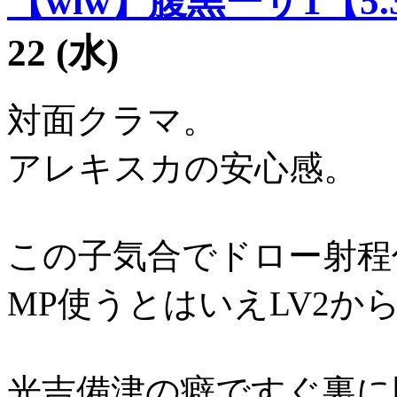
【wlw】腹黒ーザ1【5.
22 (水)
対面クラマ。
アレキスカの安心感。
この子気合でドロー射程
MP使うとはいえLV2
光吉備津の癖ですぐ裏に