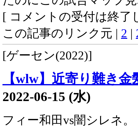
[ コメントの受付は終了し
この記事のリンク元 |
2
|
[ゲーセン(2022)]
【wlw】近寄り難き金髪1
2022-06-15 (水)
フィー和田vs闇シレネ。