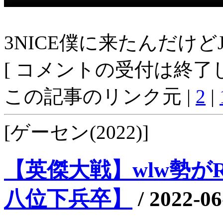
3NICE僕に来たんだけ
[ コメントの受付は終了し
この記事のリンク元 |
2
|
[ゲーセン(2022)]
【英傑大戦】wlw勢がRT
八位下兵卒】
/
2022-06