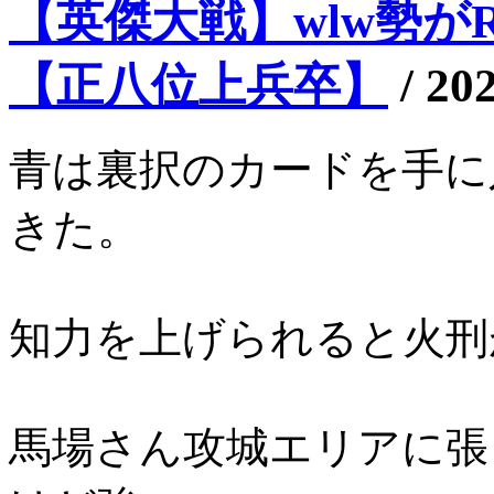
【英傑大戦】wlw勢がRT
【正八位上兵卒】
/
202
青は裏択のカードを手に
きた。
知力を上げられると火刑
馬場さん攻城エリアに張