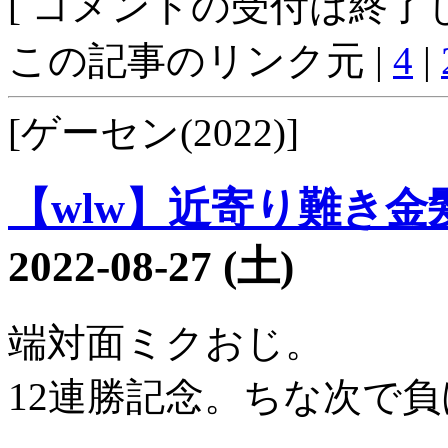
[ コメントの受付は終了し
この記事のリンク元 |
4
|
[ゲーセン(2022)]
【wlw】近寄り難き金髪3
2022-08-27 (土)
端対面ミクおじ。
12連勝記念。ちな次で