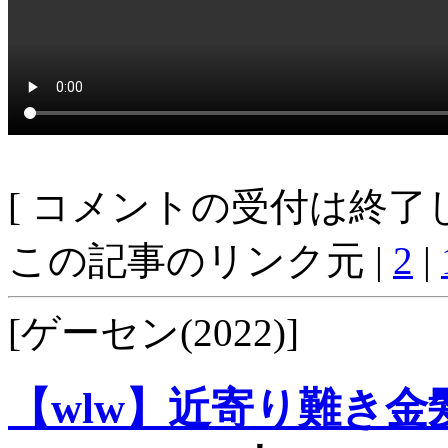
[ コメントの受付は終了し
この記事のリンク元 |
2
|
[ゲーセン(2022)]
【wlw】近寄り難き金髪