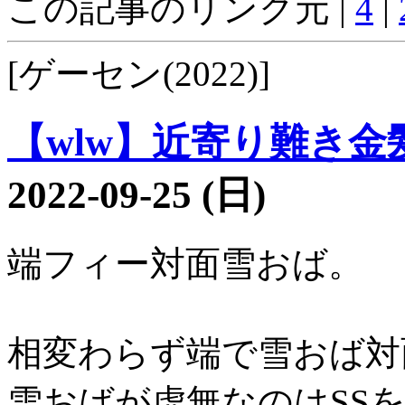
この記事のリンク元 |
4
|
[ゲーセン(2022)]
【wlw】近寄り難き金髪3
2022-09-25 (日)
端フィー対面雪おば。
相変わらず端で雪おば対
雪おばが虚無なのはSS