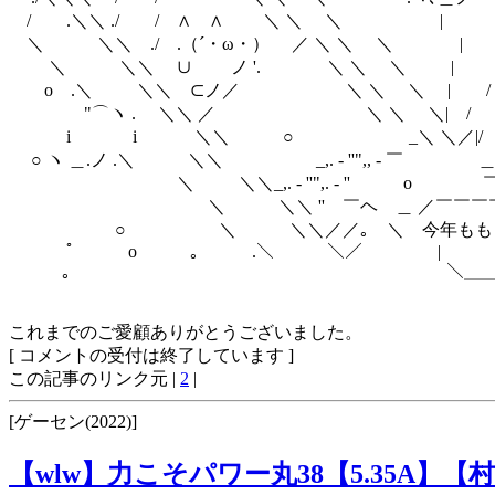
/ .＼＼ ./ / ∧ ∧ ＼ ＼ ＼ |
＼ ＼＼ ./ .（´・ω・） ／ ＼ ＼ ＼ 
＼ ＼＼ ∪ ノ '. ＼ ＼ ＼ | 
o .＼ ＼＼ ⊂ノ／ ＼ ＼ ＼ | / 
"⌒ヽ . ＼＼ ／ ＼ ＼ ＼| / 
i i ＼＼ ○ _＼ ＼／|/ |
○ ヽ ＿.ノ .＼ ＼＼ _,. - ''",, - ￣ ＿.
＼ ＼＼_,. - ''",. - '' o ￣
＼ ＼＼ '' ￣ヘ ＿ ／￣￣￣￣￣￣
○ ＼ ＼＼／／｡ ＼ 今年ももう終
ﾟ o ｡ .＼ ＼／ |
｡ ￣￣￣ ＼＿＿＿＿＿＿＿
これまでのご愛顧ありがとうございました。
[ コメントの受付は終了しています ]
この記事のリンク元 |
2
|
[ゲーセン(2022)]
【wlw】力こそパワー丸38【5.35A】【村