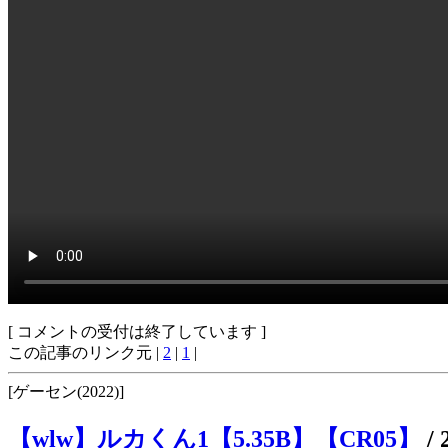
[ コメントの受付は終了しています ]
この記事のリンク元 |
2
|
1
|
[ゲーセン(2022)]
【wlw】ルカくん1【5.35B】【CR05】
/