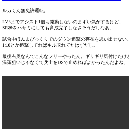
ルカくん無免許運転。
LV3までアシスト1個も発動しないのまずい気がするけど、
SR枠をハサミにしても育成完了しなさそうだしなあ。
試合中ほんまびっくりでのダウン追撃の存在を思い出せない
1:18とか追撃してればキル取れてたはずだし。
最後右奥なんでこんなフリーやったん。ギリギリ気付けたけ
温羅狙いじゃなくて兵士をDSで止めればよかったんだよね