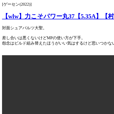
[ゲーセン(2022)]
【wlw】力こそパワー丸37【5.35A】【村
対面シュアバルツ大聖。
差し合いは悪くないけどMPの使い方が下手。
怨念はビルド組み替えたほうがいい気はするけど思いつかな