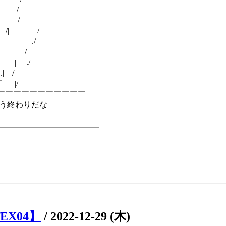
 /
| /
/| /
| ./
| /
 ./
| /
 |/
￣￣￣￣￣￣￣￣
わりだな
＿＿＿＿＿＿＿
EX04】
/
2022-12-29 (木)