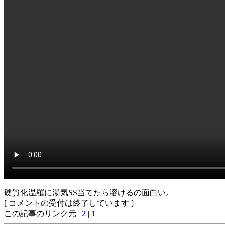
硬質化温羅に湯気SS当てたら溶けるの面白い。
[ コメントの受付は終了しています ]
この記事のリンク元 |
2
|
1
|