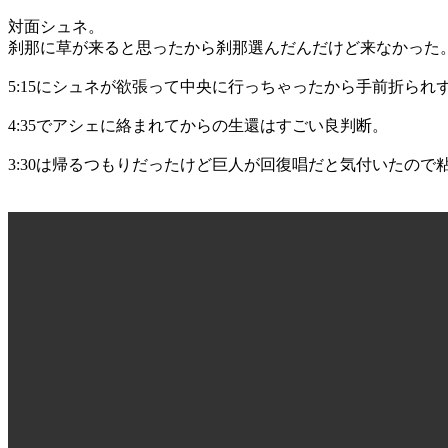
対面シュネ。
刹那に草が来ると思ったから刹那選んだんだけど来なかった
5:15にシュネが欲張って中央に行っちゃったから手前折られ
4:35でアシェに絡まれてからの生還はすごい良判断。
3:30は帰るつもりだったけど巨人が回復唱だと気付いたので