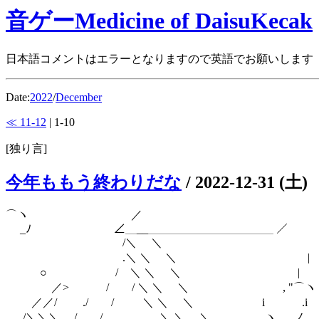
音ゲーMedicine of DaisuKecak
日本語コメントはエラーとなりますので英語でお願いします
Date:
2022
/
December
≪ 11-12
| 1-10
[独り言]
今年ももう終わりだな
/
2022-12-31 (土)
⌒ヽ ／ 
_ﾉ ∠＿__＿＿＿＿＿＿＿＿＿＿＿ 
/＼ ＼ 
.＼ ＼ ＼ |
○ / ＼ ＼ ＼ |
／> / / ＼ ＼ ＼ , "
／／/ ./ / ＼ ＼ ＼ i .
./＼＼＼ / / ＼ ＼ ＼ .ヽ､＿