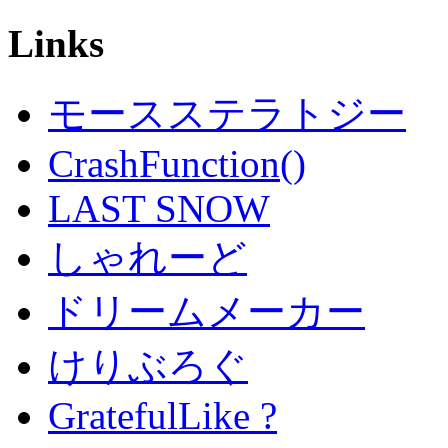
Links
モースステラトジー
CrashFunction()
LAST SNOW
しゃれーど
ドリームメーカー
けりぶろぐ
GratefulLike ?