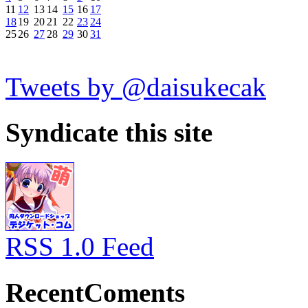
11
12
13
14
15
16
17
18
19
20
21
22
23
24
25
26
27
28
29
30
31
Tweets by @daisukecak
Syndicate this site
RSS 1.0 Feed
RecentComents