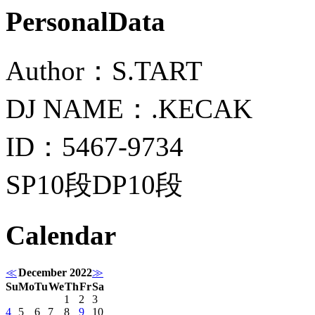
PersonalData
Author：S.TART
DJ NAME：.KECAK
ID：5467-9734
SP10段DP10段
Calendar
≪
December 2022
≫
Su
Mo
Tu
We
Th
Fr
Sa
1
2
3
4
5
6
7
8
9
10