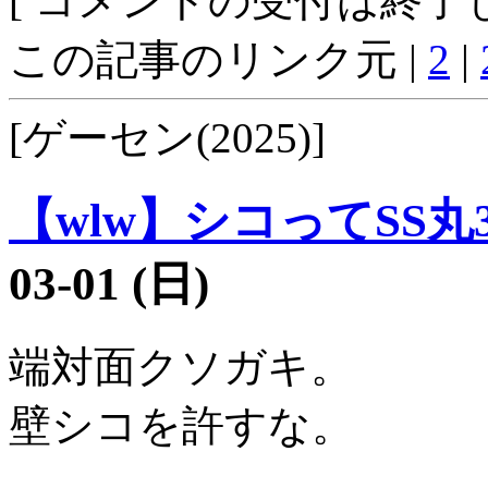
[ コメントの受付は終了し
この記事のリンク元 |
2
|
[ゲーセン(2025)]
【wlw】シコってSS丸3
03-01 (日)
端対面クソガキ。
壁シコを許すな。