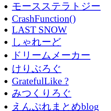
モースステラトジー
CrashFunction()
LAST SNOW
しゃれーど
ドリームメーカー
けりぶろぐ
GratefulLike ?
みつくりろぐ
えんぷれまとめblog