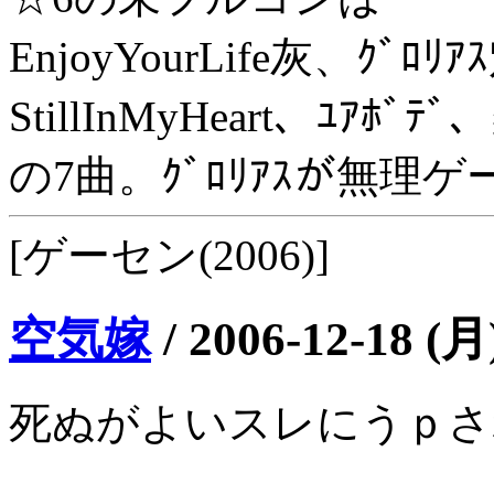
EnjoyYourLife灰、ｸﾞﾛﾘ
StillInMyHeart、ﾕｱﾎﾞﾃ
の7曲。ｸﾞﾛﾘｱｽが無理
[ゲーセン(2006)]
空気嫁
/
2006-12-18 (月
死ぬがよいスレにうｐさ