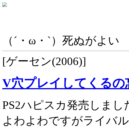
（´・ω・`）死ぬがよい
[ゲーセン(2006)]
V穴プレイしてくるの
PS2ハピスカ発売しまし
よわよわですがライバルデ