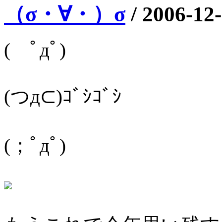
（σ・∀・）σ
/
2006-12
( ﾟдﾟ)
(つд⊂)ｺﾞｼｺﾞｼ
(；ﾟдﾟ)