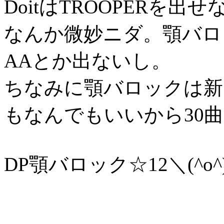
DoitはTROOPERを
なんか微妙ニダ。顎バロ
AAとか出ないし。
ちなみに顎バロックは新
もなんでもいいから30
DP顎バロック☆12＼(^o^