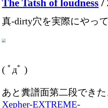
The Tatsh of loudness
/
真-dirty穴を実際にやっ
( ﾟдﾟ )
あと糞譜面第二段できたよ
Xepher-EXTREME-