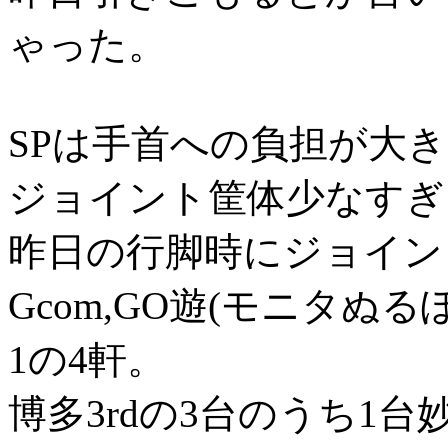
ゃった。
SPは手首への負担が大
ジョイント筐体少なすぎ
昨日の行脚時にジョイン
Gcom,GO遊(モニタぬるぽ)
1の4軒。
博多3rdの3台のうち1