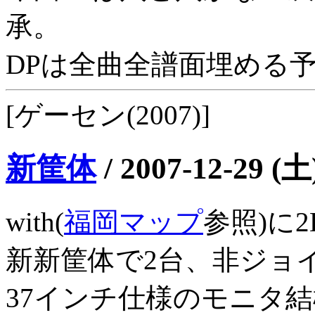
承。
DPは全曲全譜面埋める
[ゲーセン(2007)]
新筐体
/
2007-12-29 (土
with(
福岡マップ
参照)に
新新筐体で2台、非ジョ
37インチ仕様のモニタ