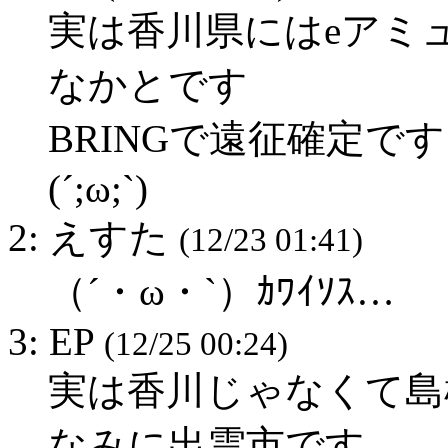
実は香川県にはeアミ
なかとです
BRINGで遠征確定で
(´;ω;`)
2: えすた
(12/23 01:41)
（´・ω・`）ｶﾜｲｿｽ…
3: EP
(12/25 00:24)
実は香川じゃなくて島
なみに出雲市です。