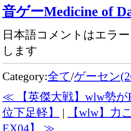
音ゲーMedicine of Da
日本語コメントはエラー
します
Category:
全て
/
ゲーセン(20
≪ 【英傑大戦】wlw勢がR
位下足軽】
|
【wlw】力
EX04】 ≫