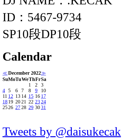
DJ NAME：.KECAK
ID：5467-9734
SP10段DP10段
Calendar
≪
December 2022
≫
Su
Mo
Tu
We
Th
Fr
Sa
1
2
3
4
5
6
7
8
9
10
11
12
13
14
15
16
17
18
19
20
21
22
23
24
25
26
27
28
29
30
31
Tweets by @daisukecak