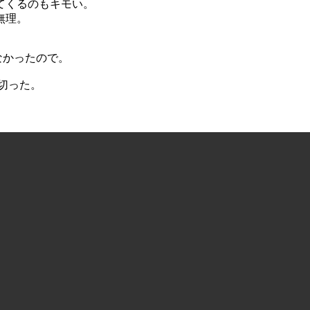
てくるのもキモい。
無理。
なかったので。
を切った。