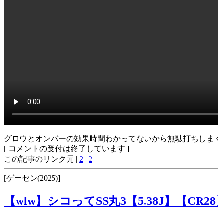
グロウとオンバーの効果時間わかってないから無駄打ちしま
[ コメントの受付は終了しています ]
この記事のリンク元 |
2
|
2
|
[ゲーセン(2025)]
【wlw】シコってSS丸3【5.38J】【CR2