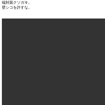
端対面クソガキ。
壁シコを許すな。