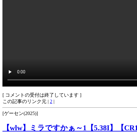
[ コメントの受付は終了しています ]
この記事のリンク元 |
2
|
[ゲーセン(2025)]
【wlw】ミラですかぁ～1【5.38I】【CR