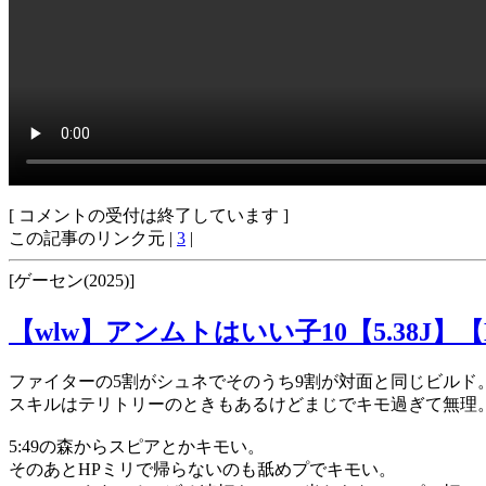
[ コメントの受付は終了しています ]
この記事のリンク元 |
3
|
[ゲーセン(2025)]
【wlw】アンムトはいい子10【5.38J】【
ファイターの5割がシュネでそのうち9割が対面と同じビルド
スキルはテリトリーのときもあるけどまじでキモ過ぎて無理
5:49の森からスピアとかキモい。
そのあとHPミリで帰らないのも舐めプでキモい。