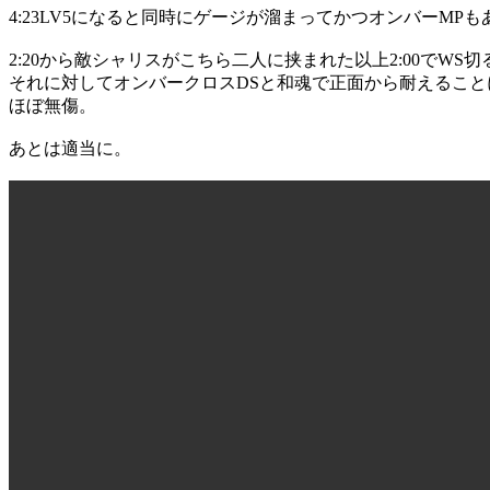
4:23LV5になると同時にゲージが溜まってかつオンバーMP
2:20から敵シャリスがこちら二人に挟まれた以上2:00でW
それに対してオンバークロスDSと和魂で正面から耐えるこ
ほぼ無傷。
あとは適当に。