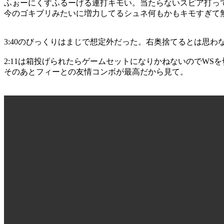
ふぉーにくすふるーげる連打キモい。当たらないスピア打っ
今のゴキブリみたいに増力してるシュネ何もかもキモすぎて
3:40のびっくりはまじで想定外だった。右奥捨てるとは思わ
2:11は箱投げられたらゲームセットになりかねないのでWS
そのあとフィーとの友情コンボが最高だから見て。