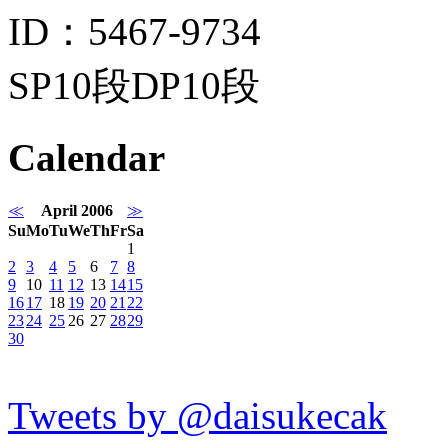
ID：5467-9734
SP10段DP10段
Calendar
≪
April 2006
≫
Su
Mo
Tu
We
Th
Fr
Sa
1
2
3
4
5
6
7
8
9
10
11
12
13
14
15
16
17
18
19
20
21
22
23
24
25
26
27
28
29
30
Tweets by @daisukecak