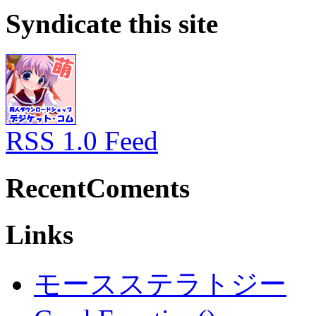
Syndicate this site
RSS 1.0 Feed
RecentComents
Links
モースステラトジー