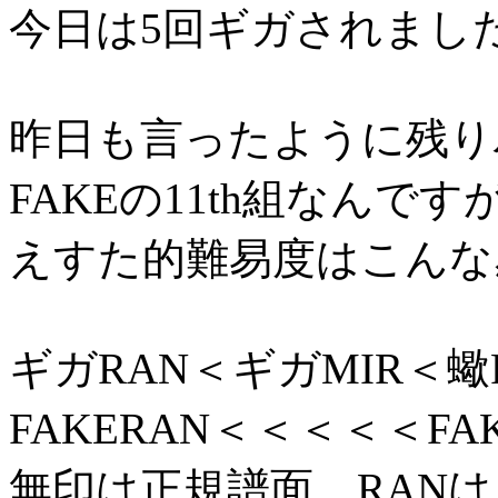
今日は5回ギガされました
昨日も言ったように残り
FAKEの11th組なんです
えすた的難易度はこんな
ギガRAN＜ギガMIR＜蠍R
FAKERAN＜＜＜＜＜F
無印は正規譜面。RAN