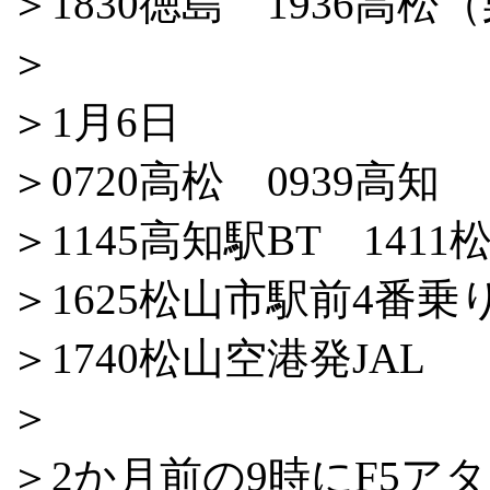
＞1830徳島 1936高松
＞
＞1月6日
＞0720高松 0939高知
＞1145高知駅BT 1411
＞1625松山市駅前4番乗
＞1740松山空港発JAL
＞
＞2か月前の9時にF5ア