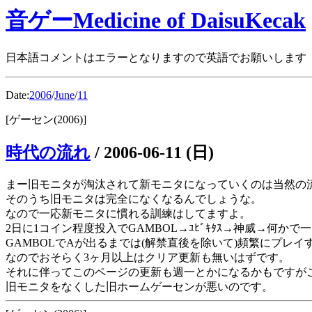
音ゲーMedicine of DaisuKecak
日本語コメントはエラーとなりますので英語でお願いします
Date:
2006
/
June
/
11
[ゲーセン(2006)]
時代の流れ
/
2006-06-11 (日)
まー旧モニタが淘汰されて新モニタになっていくのは当然の
そのうち旧モニタは完全になくなるんでしょうな。
なので一応新モニタに慣れる訓練はしてますよ。
2日に1コイン程度投入でGAMBOL→ﾕﾋﾞｷﾀｽ→神威→何かで
GAMBOLでAが出るまでは(解禁直後を除いて)頻繁にプレ
なのでおそらく3ヶ月以上はクリア更新も無いはずです。
それに伴ってこのページの更新も週一とかになるかもですが
旧モニタをなくした旧ホームゲーセンが悪いのです。