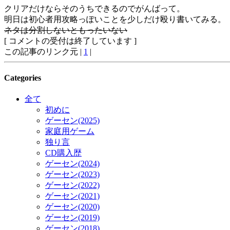
クリアだけならそのうちできるのでがんばって。
明日は初心者用攻略っぽいことを少しだけ殴り書いてみる。
ネタは分割しないともったいない
[ コメントの受付は終了しています ]
この記事のリンク元 |
1
|
Categories
全て
初めに
ゲーセン(2025)
家庭用ゲーム
独り言
CD購入歴
ゲーセン(2024)
ゲーセン(2023)
ゲーセン(2022)
ゲーセン(2021)
ゲーセン(2020)
ゲーセン(2019)
ゲーセン(2018)