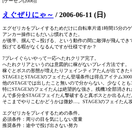
[ゲーセン(2006)]
えぐぜりにゃ～
/
2006-06-11 (日)
エグゼリカをプレイするためだけに自転車片道1時間15分の
アンカー操作にもだいぶ慣れてきた。
が後半、掴んで→投げる、という動作の間に敵弾が飛んでき
投げてる暇がなくなるんですが仕様ですか？
7プレイぐらいやって一応へたれクリア完了。
へたれクリアというのは意図的に稼がないプレイ方法です。
稼ぐとボスの形態が増えたりフェインティアたんが出てきた
STAGE1とSTAGE3のフェイたん登場条件は得点アイテム30
他のSTAGEでは出したこと無いので分からない。少なくとも3
特にSTAGE3のフェイたんは絶望的な強さ。残機3全部消された(
んで多分全STAGEフェイたん撃破すると真ボスとか出るんだ
そこまでやりこむかどうかは微妙…。STAGE3のフェイたん攻
エグゼリカをプレイするための条件。
必須条件：周りの目を気にしない度量
推奨条件：途中で投げ出さない努力