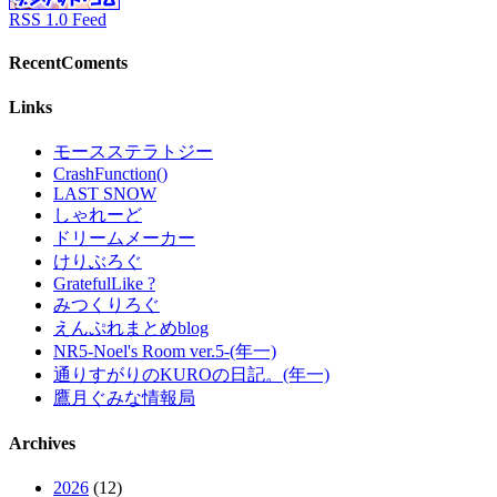
RSS 1.0 Feed
RecentComents
Links
モースステラトジー
CrashFunction()
LAST SNOW
しゃれーど
ドリームメーカー
けりぶろぐ
GratefulLike ?
みつくりろぐ
えんぷれまとめblog
NR5-Noel's Room ver.5-(年一)
通りすがりのKUROの日記。(年一)
鷹月ぐみな情報局
Archives
2026
(12)