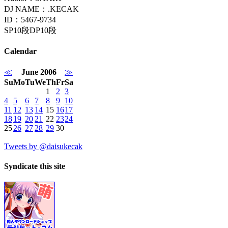
DJ NAME：.KECAK
ID：5467-9734
SP10段DP10段
Calendar
≪
June 2006
≫
Su
Mo
Tu
We
Th
Fr
Sa
1
2
3
4
5
6
7
8
9
10
11
12
13
14
15
16
17
18
19
20
21
22
23
24
25
26
27
28
29
30
Tweets by @daisukecak
Syndicate this site