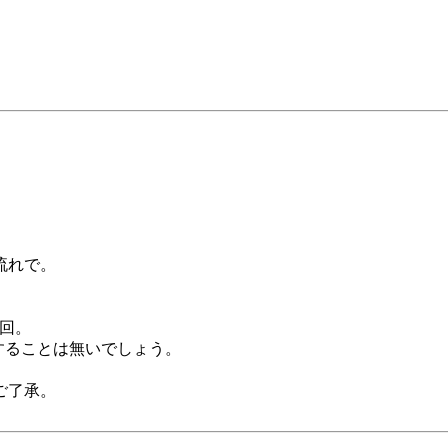
流れで。
一回。
イすることは無いでしょう。
ご了承。