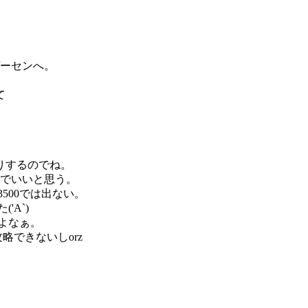
ゲーセンへ。
て
りするのでね。
00でいいと思う。
500では出ない。
'A`)
よなぁ。
略できないしorz