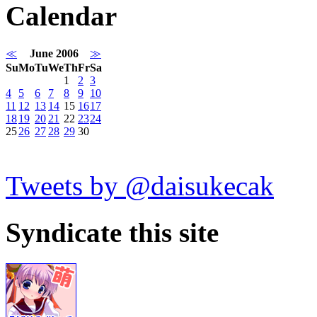
Calendar
≪
June 2006
≫
Su
Mo
Tu
We
Th
Fr
Sa
1
2
3
4
5
6
7
8
9
10
11
12
13
14
15
16
17
18
19
20
21
22
23
24
25
26
27
28
29
30
Tweets by @daisukecak
Syndicate this site