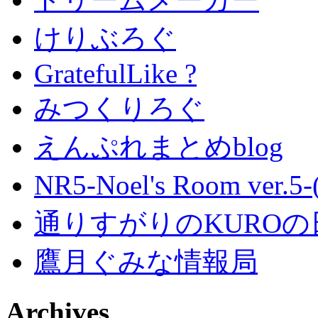
けりぶろぐ
GratefulLike ?
みつくりろぐ
えんぷれまとめblog
NR5-Noel's Room ver.
通りすがりのKUROの
鷹月ぐみな情報局
Archives