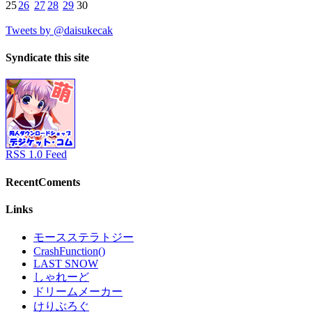
25
26
27
28
29
30
Tweets by @daisukecak
Syndicate this site
RSS 1.0 Feed
RecentComents
Links
モースステラトジー
CrashFunction()
LAST SNOW
しゃれーど
ドリームメーカー
けりぶろぐ