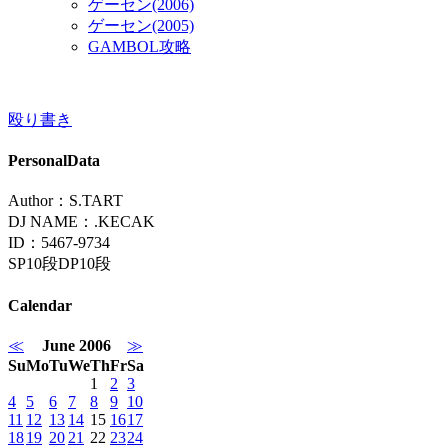
ゲーセン(2006)
ゲーセン(2005)
GAMBOL攻略
殴り書き
PersonalData
Author：S.TART
DJ NAME：.KECAK
ID：5467-9734
SP10段DP10段
Calendar
≪
June 2006
≫
Su
Mo
Tu
We
Th
Fr
Sa
1
2
3
4
5
6
7
8
9
10
11
12
13
14
15
16
17
18
19
20
21
22
23
24