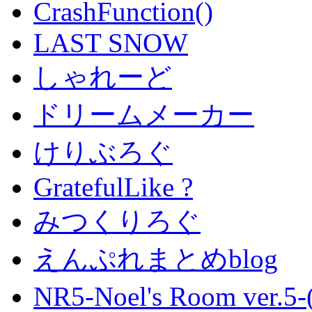
CrashFunction()
LAST SNOW
しゃれーど
ドリームメーカー
けりぶろぐ
GratefulLike ?
みつくりろぐ
えんぷれまとめblog
NR5-Noel's Room ver.