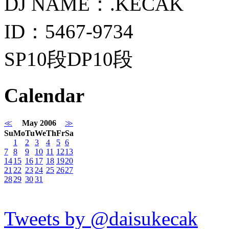
DJ NAME：.KECAK
ID：5467-9734
SP10段DP10段
Calendar
≪
May 2006
≫
Su
Mo
Tu
We
Th
Fr
Sa
1
2
3
4
5
6
7
8
9
10
11
12
13
14
15
16
17
18
19
20
21
22
23
24
25
26
27
28
29
30
31
Tweets by @daisukecak