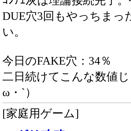
ｺﾝﾁｪ灰は理論接続完了
DUE穴3回もやっちまっ
い。
今日のFAKE穴：34％
二日続けてこんな数値じ
ω・`）
[家庭用ゲーム]