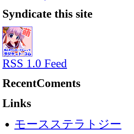
Syndicate this site
RSS 1.0 Feed
RecentComents
Links
モースステラトジー