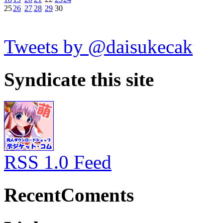
25
26
27
28
29
30
Tweets by @daisukecak
Syndicate this site
RSS 1.0 Feed
RecentComents