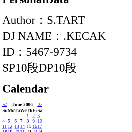
Author：S.TART
DJ NAME：.KECAK
ID：5467-9734
SP10段DP10段
Calendar
≪
June 2006
≫
Su
Mo
Tu
We
Th
Fr
Sa
1
2
3
4
5
6
7
8
9
10
11
12
13
14
15
16
17
18
19
20
21
22
23
24