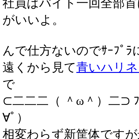
社員はバイト一回全部首
がいいよ。
んで仕方ないのでｻｰﾌﾟ
遠くから見て
青いハリネ
で
⊂二二二（ ＾ω＾）二⊃ 
∀ﾟ）
相変わらず新筐体ですが