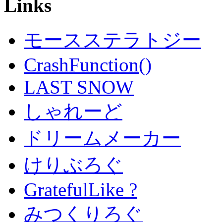
Links
モースステラトジー
CrashFunction()
LAST SNOW
しゃれーど
ドリームメーカー
けりぶろぐ
GratefulLike ?
みつくりろぐ