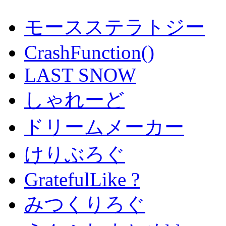
モースステラトジー
CrashFunction()
LAST SNOW
しゃれーど
ドリームメーカー
けりぶろぐ
GratefulLike ?
みつくりろぐ