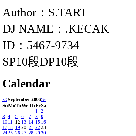
Author：S.TART
DJ NAME：.KECAK
ID：5467-9734
SP10段DP10段
Calendar
≪
September 2006
≫
Su
Mo
Tu
We
Th
Fr
Sa
1
2
3
4
5
6
7
8
9
10
11
12
13
14
15
16
17
18
19
20
21
22
23
24
25
26
27
28
29
30