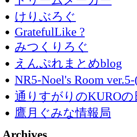
けりぶろぐ
GratefulLike ?
みつくりろぐ
えんぷれまとめblog
NR5-Noel's Room ver.
通りすがりのKUROの
鷹月ぐみな情報局
Archives