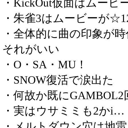
・KickOut仮面はムービ
・朱雀3はムービーが☆1
・全体的に曲の印象が時
それがいい
・O・SA・MU！
・SNOW復活で涙出た
・何故か既にGAMBOL
・実はウサミミも2かi…
・メルトダウン穴は地雷