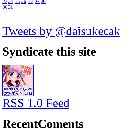
23
24
25
26
27
28
29
30
31
Tweets by @daisukecak
Syndicate this site
RSS 1.0 Feed
RecentComents