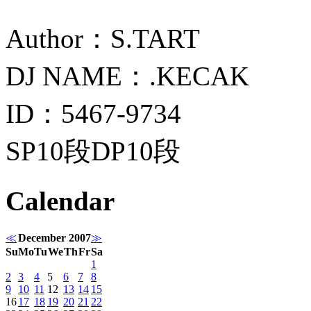
Author：S.TART
DJ NAME：.KECAK
ID：5467-9734
SP10段DP10段
Calendar
≪
December 2007
≫
Su
Mo
Tu
We
Th
Fr
Sa
1
2
3
4
5
6
7
8
9
10
11
12
13
14
15
16
17
18
19
20
21
22