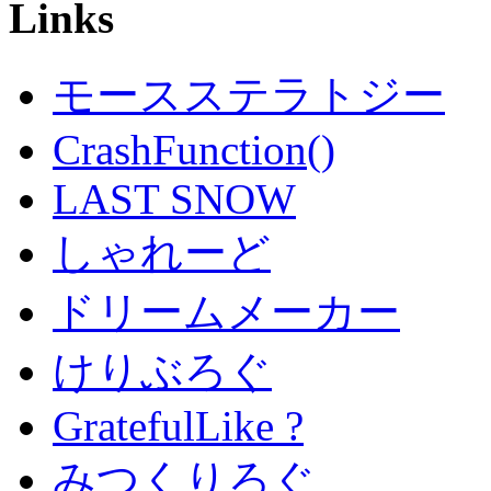
Links
モースステラトジー
CrashFunction()
LAST SNOW
しゃれーど
ドリームメーカー
けりぶろぐ
GratefulLike ?
みつくりろぐ