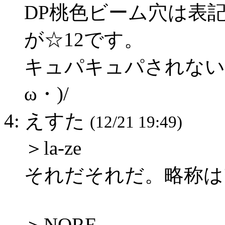
DP桃色ビーム穴は表
が☆12です。
キュパキュパされない
ω・)/
4: えすた
(12/21 19:49)
＞la-ze
それだそれだ。略称はﾌ
＞NORE