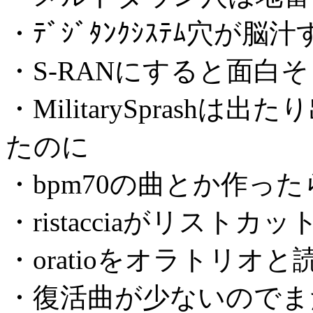
・ﾃﾞｼﾞﾀﾝｸｼｽﾃﾑ穴が脳
・S-RANにすると面白
・MilitarySpras
たのに
・bpm70の曲とか作ったらd
・ristacciaがリストカ
・oratioをオラトリオ
・復活曲が少ないのでま