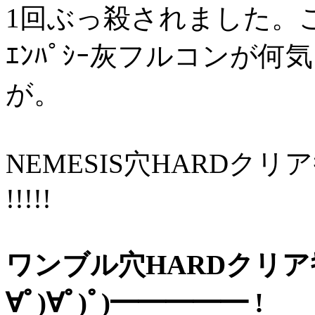
1回ぶっ殺されました。
ｴﾝﾊﾟｼｰ灰フルコンが
が。
NEMESIS穴HARDクリ
!!!!!
ワンブル穴HARDクリアｷﾀ━
∀ﾟ)∀ﾟ)ﾟ)━━━━━ !