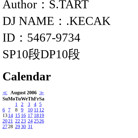
Author：S.TART
DJ NAME：.KECAK
ID：5467-9734
SP10段DP10段
Calendar
≪
August 2006
≫
Su
Mo
Tu
We
Th
Fr
Sa
1
2
3
4
5
6
7
8
9
10
11
12
13
14
15
16
17
18
19
20
21
22
23
24
25
26
27
28
29
30
31