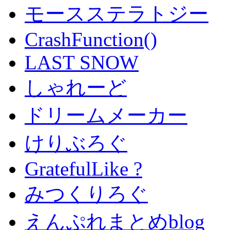
モースステラトジー
CrashFunction()
LAST SNOW
しゃれーど
ドリームメーカー
けりぶろぐ
GratefulLike ?
みつくりろぐ
えんぷれまとめblog