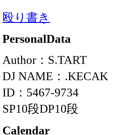
殴り書き
PersonalData
Author：S.TART
DJ NAME：.KECAK
ID：5467-9734
SP10段DP10段
Calendar