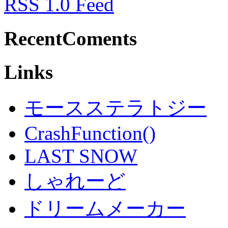
RSS 1.0 Feed
RecentComents
Links
モースステラトジー
CrashFunction()
LAST SNOW
しゃれーど
ドリームメーカー