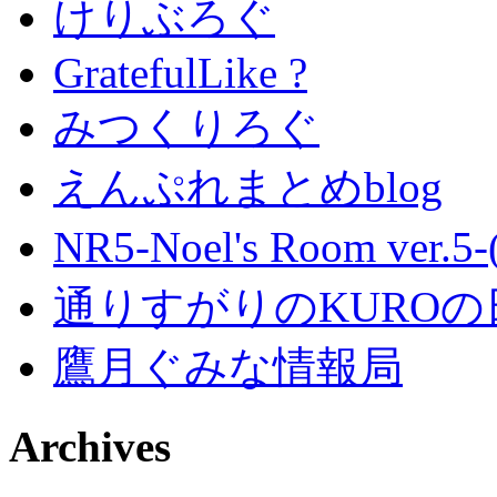
けりぶろぐ
GratefulLike ?
みつくりろぐ
えんぷれまとめblog
NR5-Noel's Room ver.
通りすがりのKUROの
鷹月ぐみな情報局
Archives